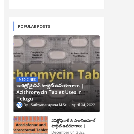
POPULAR POSTS
MEDICINES
అజిత్రోమైసిన్ టాబ్లెట్ ఉపయోగాలు |
Azithromycin Tablet Uses in
Telugu
Sathyanarayana M.Sc.
April 04, 2022
ఎసెక్లోఫెనాక్ & పారాసెటమాల్
టాబ్లెట్ ఉపయోగాలు |
Aceclofenac and
December 04, 2022