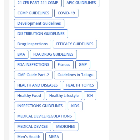
21 CFR PART 211 CGMP
APIC GUIDELINES
CGMP GUIDELINES
COVID-19
Development Guidelines
DISTRIBUTION GUIDELINES
Drug Inspections
EFFICACY GUIDELINES
EMA
FDA DRUG GUIDELINES
FDA INSPECTIONS
Fitness
GMP
GMP Guide Part-2
Guidelines in Telugu
HEALTH AND DISEASES
HEALTH TOPICS
Healthy Food
Healthy Lifestyle
ICH
INSPECTIONS GUIDELINES
KIDS
MEDICAL DEVICE REGULATIONS
MEDICAL DEVICES
MEDICINES
Men's Health
MHRA