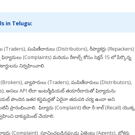
ls in Telugu:
ులు (Traders), పంపిణీదారులు (Distributors), రీప్యాకర్లు (Repackers)
్ని ఫిర్యాదులు (Complaints) మరియు రీకాల్స్ కోసం సెక్షన్ 15 లో పేర్కొన్న
కార్డులను నిర్వహించాలి.
ోకర్లు (Brokers), వ్యాపారులు (Traders), పంపిణీదారులు (Distributors),
ellers), అసలు API లేదా ఇంటర్మీడియట్ తయారీదారుతో ఫిర్యాదును
డియట్ పొందిన ఇతర కస్టమర్లతో ఏదైనా తదుపరి చర్య ఉందా అని
ండింటినీ ప్రారంభించాలి. ఫిర్యాదు (Complaint) లేదా రీ-కాల్ (Recall) యొక్క
ర్వహించి డాక్యుమెంట్ చేయాలి.
ాదు (Complaint) సూచించబడినప్పుడు ఏజెంట్లు (Agents), బ్రోకర్లు