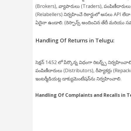
(Brokers), వ్యాపారులు (Traders), పంపిణీదారులు (Di
(Relabellers) నిర్వహించే రికార్డులో అసలు API లే
ఏదైనా ఉండాలి. (రెస్పాన్స్ అందించిన తేదీ మరియు
Handling Of Returns in Telugu:
సెక్షన్ 14.52 లో పేర్కొన్న విధంగా రిటర్న్స్ నిర్వహించ
పంపిణీదారులు (Distributors), రీప్యాకర్లు (Repacke
ఇంటర్మీడియట్ల డాక్యుమెంటేషన్‌ను నిర్వహించాలి.
Handling Of Complaints and Recalls in T