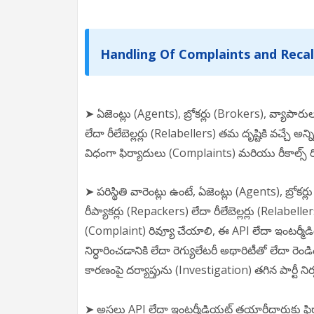
Handling Of Complaints and Recal
➤ ఏజెంట్లు (Agents), బ్రోకర్లు (Brokers), వ్యాపార
లేదా రీలేబెల్లర్లు (Relabellers) తమ దృష్టికి వచ్చే అన
విధంగా ఫిర్యాదులు (Complaints) మరియు రీకాల్స్ రి
➤ పరిస్థితి వారెంట్లు ఉంటే, ఏజెంట్లు (Agents), బ్ర
రీప్యాకర్లు (Repackers) లేదా రీలేబెల్లర్లు (Relab
(Complaint) రివ్యూ చేయాలి, ఈ API లేదా ఇంటర్మీ
నిర్ధారించడానికి లేదా రెగ్యులేటరీ అథారిటీతో లేదా రె
కారణంపై దర్యాప్తును (Investigation) తగిన పార్టీ ని
➤ అసలు API లేదా ఇంటర్మీడియట్ తయారీదారుకు ఫిర్య