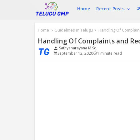
Home
Recent Posts
మ
Home
Guidelines in Telugu
Handling Of Complaint
Handling Of Complaints and Rec
Sathyanarayana M.Sc.
person
September 12, 2020
1 minute read