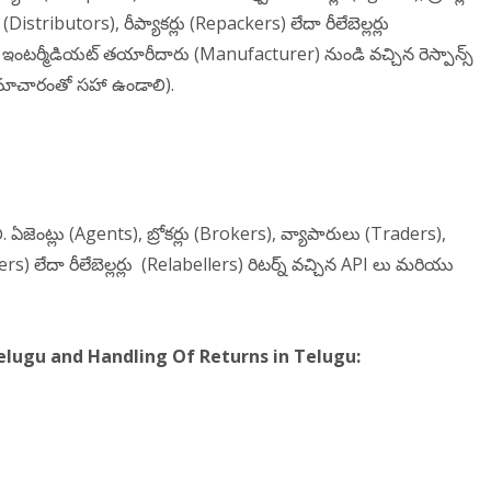
stributors), రీప్యాకర్లు (Repackers) లేదా రీలేబెల్లర్లు
దా ఇంటర్మీడియట్ తయారీదారు (Manufacturer) నుండి వచ్చిన రెస్పాన్స్
 సమాచారంతో సహా ఉండాలి).
ాలి. ఏజెంట్లు (Agents), బ్రోకర్లు (Brokers), వ్యాపారులు (Traders),
rs) లేదా రీలేబెల్లర్లు (Relabellers) రిటర్న్ వచ్చిన API లు మరియు
elugu and Handling Of Returns in Telugu: