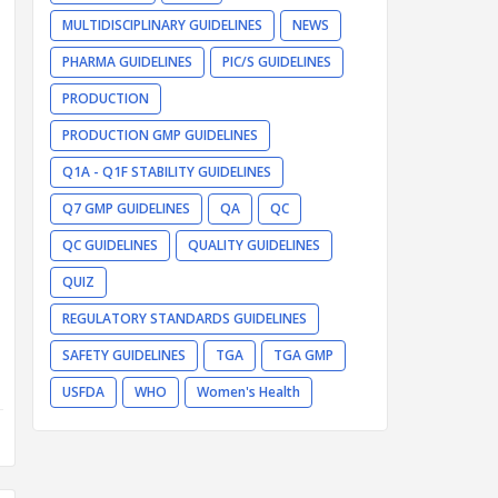
MULTIDISCIPLINARY GUIDELINES
NEWS
PHARMA GUIDELINES
PIC/S GUIDELINES
PRODUCTION
PRODUCTION GMP GUIDELINES
Q1A - Q1F STABILITY GUIDELINES
Q7 GMP GUIDELINES
QA
QC
QC GUIDELINES
QUALITY GUIDELINES
QUIZ
REGULATORY STANDARDS GUIDELINES
SAFETY GUIDELINES
TGA
TGA GMP
USFDA
WHO
Women's Health