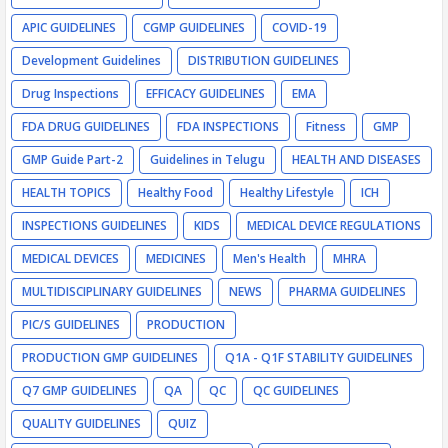
APIC GUIDELINES
CGMP GUIDELINES
COVID-19
Development Guidelines
DISTRIBUTION GUIDELINES
Drug Inspections
EFFICACY GUIDELINES
EMA
FDA DRUG GUIDELINES
FDA INSPECTIONS
Fitness
GMP
GMP Guide Part-2
Guidelines in Telugu
HEALTH AND DISEASES
HEALTH TOPICS
Healthy Food
Healthy Lifestyle
ICH
INSPECTIONS GUIDELINES
KIDS
MEDICAL DEVICE REGULATIONS
MEDICAL DEVICES
MEDICINES
Men's Health
MHRA
MULTIDISCIPLINARY GUIDELINES
NEWS
PHARMA GUIDELINES
PIC/S GUIDELINES
PRODUCTION
PRODUCTION GMP GUIDELINES
Q1A - Q1F STABILITY GUIDELINES
Q7 GMP GUIDELINES
QA
QC
QC GUIDELINES
QUALITY GUIDELINES
QUIZ