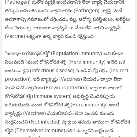
(Pathogen) మరొక వ్యక్తికి అంటిచడానికి లేదా వ్యాప్తి చేయడానికి
తక్కువ అవకాశం ఉంది. వ్యాధికారకం (Pathogen) వ్యాప్తి చెందే
అవకాశాన్ని సమాజంలో తగ్గించడం వల్ల, ఆరోగ్య పరిస్థితులు, అలెర్జీలు
లేదా వయస్సు కారణంగా వ్యాక్సిన్ లు వేయలేని వారిని వ్యాక్సిన్
(Vaccine) లక్ష్యంగా ఉన్న వ్యాధి నుండి రక్షిస్తుంది.
"జనాభా రోగనిరోధక శక్తి" (Population immunity) అని కూడా
పిలువబడే "మంద రోగనిరోధక శక్తి" (Herd immunity) అనేది ఒక
అంటు వ్యాధి (Infectious disease) నుండి పరోక్ష రక్షణ (Indirect
protection), ఇది వ్యాక్సిన్లు (Vaccines) వేయడం ద్వారా లేదా
మునుపటి సంక్రమణ (Previous infection) ద్వారా జనాభాలో
రోగనిరోధక శక్తి (Immune system) అభివృద్ధి చెందినప్పుడు
జరుగుతుంది. మంద రోగనిరోధక శక్తి (Herd immunity) అంటే
వ్యాక్సిన్లు (Vaccines) వేయకపోవడం లేదా ఇంతకు ముందు
సంక్రమించని (Not infected) వ్యక్తులు తమకు తాముగా రోగనిరోధక
శక్తిని (Themselves immune) కలిగి ఉన్నారని అర్థం కాదు.