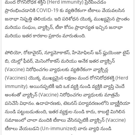
మంద రోగనిరోధక శక్తిని (Herd immunity) ప్రేరేపించడం
ప్రారంభించడానికి COVID-19 కు వ్యతిరేకంగా టీకాలు వేయవలసిన
జనాభా నిష్పత్తి తెలియదు. ఇది పరిశోధన యొక్క ముఖ్యమైన ప్రాంతం
మరియు సంఘం, వ్యాక్సిన్, టీకా కోసం ప్రాధాన్యత ఇచ్చిన జనాభా
మరియు ఇతర కారకాల ప్రకారం మారుతుంది.
పోలియో, రోటావైరస్, న్యూమోకాకస్, హేమోఫిలస్ ఇన్ ఫ్లుయెంజా టైప్
బి, యెల్లో ఫీవర్, మెనింగోకాకస్ మరియు అనేక ఇతర వ్యాక్సిన్
(Vaccine) నిరోధించగల వ్యాధులకు వ్యతిరేకంగా వ్యాక్సిన్ల
(Vaccines) యొక్క ముఖ్యమైన లక్షణం మంద రోగనిరోధకశక్తి (Herd
immunity). అయినప్పటికీ ఇది ఒక వ్యక్తి నుండి వ్యక్తికి వ్యాప్తి చెందే
అంశంతో వ్యాక్సిన్ (Vaccine) నిరోధించగల వ్యాధులకు మాత్రమే
పనిచేసే విధానం. ఉదాహరణకు, టెటనస్ పర్యావరణంలోని బ్యాక్టీరియా
నుండి పట్టుబడుతుంది, ఇతర వ్యక్తుల నుండి కాదు, కాబట్టి మిగిలిన
సమాజంలో చాలా మందికి టీకాలు వేసినప్పటికీ వ్యాక్సిన్ (Vaccine)
టీకాలు వేయబడని (Un-immunized) వారు వ్యాధి నుండి