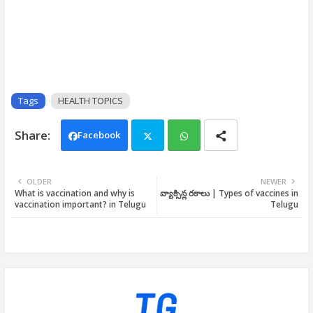
Tags
HEALTH TOPICS
Facebook
Twi
Wh
OLDER
NEWER
What is vaccination and why is
వ్యాక్సిన్ల రకాలు | Types of vaccines in
tter
ats
vaccination important? in Telugu
Telugu
app