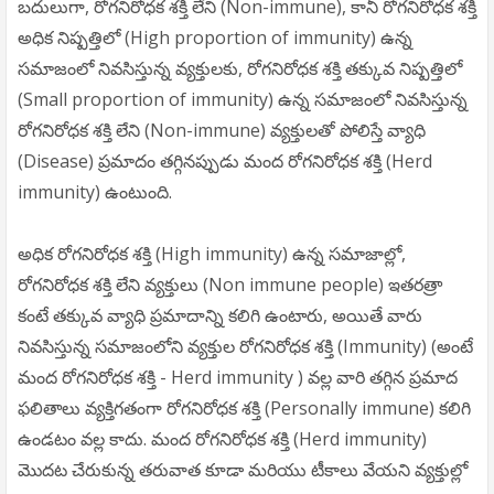
బదులుగా, రోగనిరోధక శక్తి లేని (Non-immune), కానీ రోగనిరోధక శక్తి
అధిక నిష్పత్తిలో (High proportion of immunity) ఉన్న
సమాజంలో నివసిస్తున్న వ్యక్తులకు, రోగనిరోధక శక్తి తక్కువ నిష్పత్తిలో
(Small proportion of immunity) ఉన్న సమాజంలో నివసిస్తున్న
రోగనిరోధక శక్తి లేని (Non-immune) వ్యక్తులతో పోలిస్తే వ్యాధి
(Disease) ప్రమాదం తగ్గినప్పుడు మంద రోగనిరోధక శక్తి (Herd
immunity) ఉంటుంది.
అధిక రోగనిరోధక శక్తి (High immunity) ఉన్న సమాజాల్లో,
రోగనిరోధక శక్తి లేని వ్యక్తులు (Non immune people) ఇతరత్రా
కంటే తక్కువ వ్యాధి ప్రమాదాన్ని కలిగి ఉంటారు, అయితే వారు
నివసిస్తున్న సమాజంలోని వ్యక్తుల రోగనిరోధక శక్తి (Immunity) (అంటే
మంద రోగనిరోధక శక్తి - Herd immunity ) వల్ల వారి తగ్గిన ప్రమాద
ఫలితాలు వ్యక్తిగతంగా రోగనిరోధక శక్తి (Personally immune) కలిగి
ఉండటం వల్ల కాదు. మంద రోగనిరోధక శక్తి (Herd immunity)
మొదట చేరుకున్న తరువాత కూడా మరియు టీకాలు వేయని వ్యక్తుల్లో