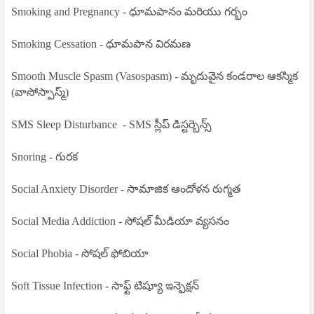
Smoking and Pregnancy - ధూమపానం మరియు గర్భం
Smoking Cessation - ధూమపాన విరమణ
Smooth Muscle Spasm (Vasospasm) - మృదువైన కండరాల ఆకస్మిక
(వాసోస్పాస్మ్)
SMS Sleep Disturbance
- SMS స్లీప్ డిస్టర్బెన్స్
Snoring - గురక
Social Anxiety Disorder - సామాజిక ఆందోళన రుగ్మత
Social Media Addiction - సోషల్ మీడియా వ్యసనం
Social Phobia - సోషల్ ఫోబియా
Soft Tissue Infection - సాఫ్ట్ టిష్యూ ఇన్ఫెక్షన్