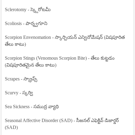
Sclerotomy - స్క్లెరోటమీ
Scoliosis - పార్శ్వగూని
Scorpion Envenomation - స్కార్పియన్ ఎన్వినోమేషన్ (విషపూరిత
తేలు కాటు)
Scorpion Stings (Venomous Scorpion Bite) - తేలు కుట్టడం
(విషపూరితమైన తేలు కాటు)
Scrapes - స్క్రాప్స్
Scurvy - స్కర్వి
Sea Sickness - సముద్ర వ్యాధి
Seasonal Affective Disorder (SAD) - సీజనల్ ఎఫెక్టివ్ డిజార్డర్
(SAD)