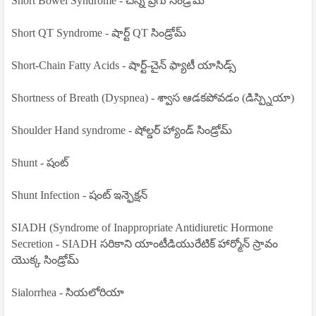
Short Bowel Syndrome - చిన్న ప్రేగు సిండ్రోమ్
Short QT Syndrome - షార్ట్ QT సిండ్రోమ్
Short-Chain Fatty Acids - షార్ట్-చైన్ ఫ్యాటీ యాసిడ్స్
Shortness of Breath (Dyspnea) - శ్వాస ఆడకపోవడం (డిస్ప్నియా)
Shoulder Hand syndrome - షోల్డర్ హ్యాండ్ సిండ్రోమ్
Shunt - షంట్
Shunt Infection - షంట్ ఇన్ఫెక్షన్
SIADH (Syndrome of Inappropriate Antidiuretic Hormone
Secretion - SIADH సరికాని యాంటీడియురేటిక్ హార్మోన్ స్రావం
యొక్క సిండ్రోమ్
Sialorrhea - సియలోరియా