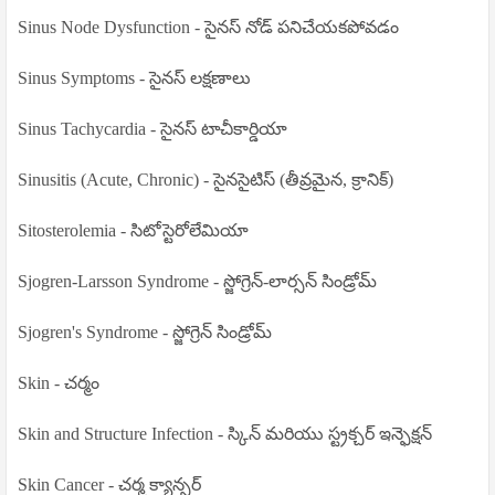
Sinus Node Dysfunction - సైనస్ నోడ్ పనిచేయకపోవడం
Sinus Symptoms - సైనస్ లక్షణాలు
Sinus Tachycardia - సైనస్ టాచీకార్డియా
Sinusitis (Acute, Chronic) - సైనసైటిస్ (తీవ్రమైన, క్రానిక్)
Sitosterolemia - సిటోస్టెరోలేమియా
Sjogren-Larsson Syndrome - స్జోగ్రెన్-లార్సన్ సిండ్రోమ్
Sjogren's Syndrome - స్జోగ్రెన్ సిండ్రోమ్
Skin - చర్మం
Skin and Structure Infection - స్కిన్ మరియు స్ట్రక్చర్ ఇన్ఫెక్షన్
Skin Cancer - చర్మ క్యాన్సర్