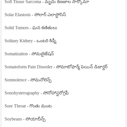
Soft Tissue Sarcoma - మృదు కణజాల సార్కోమా
Solar Elastosis - సోలార్ ఎలాస్టోసిస్
Solid Tumors - ఘన కణితులు
Solitary Kidney - ఒంటరి కిడ్నీ
Somatization - సోమటైజేషన్
Somatoform Pain Disorder - సోమాటోఫార్మ్ పెయిన్ డిజార్డర్
Somnolence - సోమనోలెన్స్
Sonohysterography - సోనోహాస్టరోగ్రఫీ
Sore Throat - గొంతు మంట
Soybeans - సోయాబీన్స్