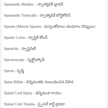
Spasmodic Bladder
- స్పాస్మోడిక్ బ్లాడర్
Spasmodic Torticollis - స్పాస్మోడిక్ టోర్టికోలిస్
Spasms (Muscle Spasm) - దుస్సంకోచాలు (కండరాల నొప్పులు)
Spastic Colon - స్పాస్టిక్ కోలన్
Spasticity - స్పాస్టిసిటీ
Spectroscopy - స్పెక్ట్రోస్కోపీ
Sperm - స్పెర్మ్
Spina Bifida - వెన్నెముకకు సంబంధించిన చీలిన
Spinal Cord Injury - వెన్నెముక గాయం
Spinal Cord Trauma - స్పైనల్ కార్డ్ ట్రామా