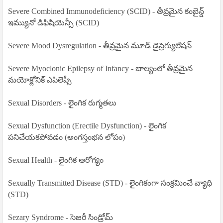
Severe Combined Immunodeficiency (SCID) - తీవ్రమైన కంబైన్డ్
ఇమ్యునో డిఫిషియెన్సీ (SCID)
Severe Mood Dysregulation - తీవ్రమైన మూడ్ డైస్రెగ్యులేషన్
Severe Myoclonic Epilepsy of Infancy - బాల్యంలో తీవ్రమైన
మయోక్లోనిక్ ఎపిలెప్సీ
Sexual Disorders - లైంగిక రుగ్మతలు
Sexual Dysfunction (Erectile Dysfunction) - లైంగిక
పనిచేయకపోవడం (అంగస్తంభన లోపం)
Sexual Health - లైంగిక ఆరోగ్యం
Sexually Transmitted Disease (STD) - లైంగికంగా సంక్రమించే వ్యాధి
(STD)
Sezary Syndrome - సెజరీ సిండ్రోమ్