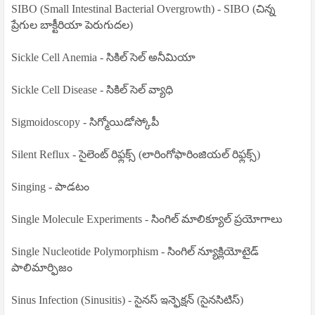
SIBO (Small Intestinal Bacterial Overgrowth) - SIBO (చిన్న
ప్రేగుల బాక్టీరియా పెరుగుదల)
Sickle Cell Anemia - సికిల్ సెల్ అనీమియా
Sickle Cell Disease - సికిల్ సెల్ వ్యాధి
Sigmoidoscopy - సిగ్మోయిడోస్కోపీ
Silent Reflux - సైలెంట్ రిఫ్లక్స్ (లారింగోఫారింజియల్ రిఫ్లక్స్)
Singing - పాడటం
Single Molecule Experiments - సింగిల్ మాలిక్యూల్ ప్రయోగాలు
Single Nucleotide Polymorphism - సింగిల్ న్యూక్లియోటైడ్
పాలిమార్ఫిజం
Sinus Infection (Sinusitis) - సైనస్ ఇన్ఫెక్షన్ (సైనసిటిస్)