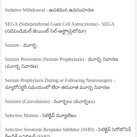
Sedative Withdrawal - ఉపశమన ఉపసంహరణ
SEGA (Subependymal Giant Cell Astrocytoma) - SEGA
(సబెపెండిమల్ జెయింట్ సెల్ ఆస్ట్రోసైటోమా)
Seizure - మూర్ఛ
Seizure Prevention (Seizure Prophylaxis) - మూర్ఛ నివారణ
(మూర్ఛ నివారణ)
Seizure Prophylaxis During or Following Neurosurgery -
న్యూరోసర్జరీ సమయంలో లేదా తరువాత మూర్ఛ నివారణ
Seizures (Convulsions) - మూర్ఛలు (మూర్ఛలు)
Selective Mutism - సెలెక్టివ్ మ్యూటిజం
Selective Serotonin Reuptake Inhibitor (SSRI) - సెలెక్టివ్ సెరోటోనిన్
రీఅప్టేక్ ఇన్హిబిటర్ (SSRI)