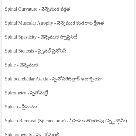
Spinal Curvature - వెన్నెముక వక్రత
Spinal Muscular Atrophy - వెన్నెముక కండరాల క్షీణత
Spinal Spasticity - వెన్నెముక స్పాస్టిసిటీ
Spinal Stenosis - స్పైనల్ స్టెనోసిస్
Spine - వెన్నెముక
Spinocerebellar Ataxia - స్పినోసెరెబెల్లార్ అటాక్సియా
Spirometry - స్పిరోమెట్రీ
Spleen - ప్లీహము
Spleen Removal (Splenectomy) - ప్లీహము తొలగింపు (స్ప్లెనెక్టమీ)
Splenomegaly - స్ప్లెనోమెగలీ