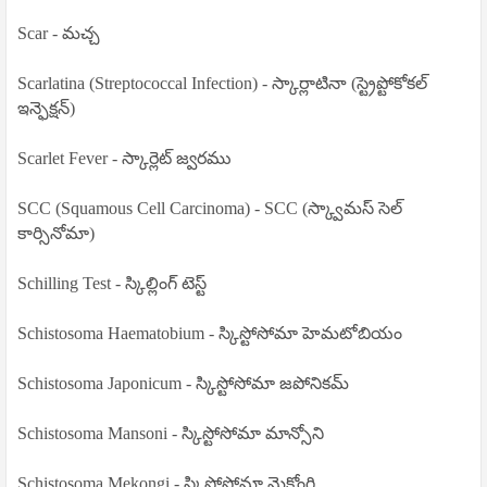
Scar - మచ్చ
Scarlatina (Streptococcal Infection) - స్కార్లాటినా (స్ట్రెప్టోకోకల్
ఇన్ఫెక్షన్)
Scarlet Fever - స్కార్లెట్ జ్వరము
SCC (Squamous Cell Carcinoma) - SCC (స్క్వామస్ సెల్
కార్సినోమా)
Schilling Test - స్కిల్లింగ్ టెస్ట్
Schistosoma Haematobium - స్కిస్టోసోమా హెమటోబియం
Schistosoma Japonicum - స్కిస్టోసోమా జపోనికమ్
Schistosoma Mansoni - స్కిస్టోసోమా మాన్సోని
Schistosoma Mekongi - స్కిస్టోసోమా మెకోంగి