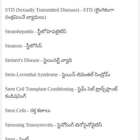
STD (Sexually Transmitted Diseases) - STD (లైంగికంగా
సంక్రమించే వ్యాధులు)
Steatohepatitis - స్టీటోహెపటైటిస్
Steatosis - స్టీటోసిస్
Steinert's Disease - స్టెయినర్ట్ వ్యాధి
Stein-Leventhal Syndrome - స్టెయిన్-లెవెంతల్ సిండ్రోమ్
Stem Cell Transplant Conditioning - స్టెమ్ సెల్ ట్రాన్స్‌ప్లాంట్
కండిషనింగ్
Stem Cells - రక్త కణాలు
Stenosing Tenosynovitis - స్టెనోసింగ్ టెనోసైనోవైటిస్
Stent - స్టెంట్