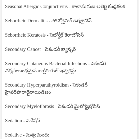
Seasonal Allergic Conjunctivitis - కాలానుగుణ అలెర్జీ కండ్లకలక
Seborrheic Dermatitis - సోబోర్హెమిక్ డెర్మటైటిస్
Seborrheic Keratosis - సెబోర్హీక్ కెరాటోసిస్
Secondary Cancer - సెకండరీ క్యాన్సర్
Secondary Cutaneous Bacterial Infections - సెకండరీ
చర్మసంబంధమైన బాక్టీరియల్ ఇన్ఫెక్షన్లు
Secondary Hyperparathyroidism - సెకండరీ
హైపర్‌పారాథైరాయిడిజం
Secondary Myelofibrosis - సెకండరీ మైలోఫైబ్రోసిస్
Sedation - సెడేషన్
Sedative - మత్తుమందు