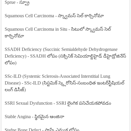
Sprue - స్ప్రూ
Squamous Cell Carcinoma - స్క్వామస్ సెల్ కార్సినోమా
Squamous Cell Carcinoma in Situ - సిటులో స్క్వామస్ సెల్
కార్సినోమా
SSADH Deficiency (Succinic Semialdehyde Dehydrogenase
Deficiency) - SSADH లోపం (సక్సినిక్ సెమియాల్డిహైడ్ డీహైడ్రోజినేస్
లోపం)
SSc-ILD (Systemic Sclerosis-Associated Interstitial Lung
Disease) - SSc-ILD (సిస్టమిక్ స్క్లెరోసిస్-సంబంధిత ఇంటర్‌స్టీషియల్
లంగ్ డిసీజ్)
SSRI Sexual Dysfunction - SSRI లైంగిక పనిచేయకపోవడం
Stable Angina - స్థిరమైన ఆంజినా
Stafne Bone Defect - స్టాఫ్నే ఎముక లోపం