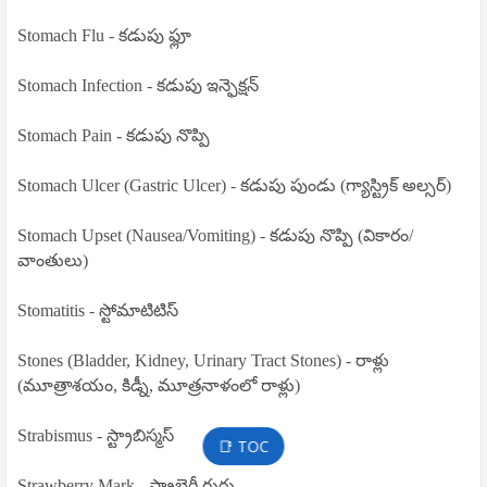
Stomach Flu - కడుపు ఫ్లూ
Stomach Infection - కడుపు ఇన్ఫెక్షన్
Stomach Pain - కడుపు నొప్పి
Stomach Ulcer (Gastric Ulcer) - కడుపు పుండు (గ్యాస్ట్రిక్ అల్సర్)
Stomach Upset (Nausea/Vomiting) - కడుపు నొప్పి (వికారం/
వాంతులు)
Stomatitis - స్టోమాటిటిస్
Stones (Bladder, Kidney, Urinary Tract Stones) - రాళ్లు
(మూత్రాశయం, కిడ్నీ, మూత్రనాళంలో రాళ్లు)
Strabismus - స్ట్రాబిస్మస్
📑 TOC
Strawberry Mark - స్ట్రాబెర్రీ గుర్తు