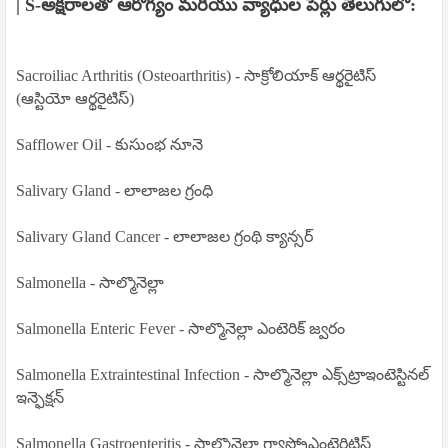
| S-అక్షరాలతో ఆరోగ్యం మరియు వ్యాధుల పేర్లు తెలుగులో:
Sacroiliac Arthritis (Osteoarthritis) - సాక్రోలియాక్ ఆర్థరైటిస్
(ఆస్టియో ఆర్థరైటిస్)
Safflower Oil - కుసుంభ నూనె
Salivary Gland - లాలాజల గ్రంధి
Salivary Gland Cancer - లాలాజల గ్రంథి క్యాన్సర్
Salmonella - సాల్మొనెల్లా
Salmonella Enteric Fever - సాల్మొనెల్లా ఎంటెరిక్ జ్వరం
Salmonella Extraintestinal Infection - సాల్మొనెల్లా ఎక్స్‌ట్రాఇంటెస్టినల్
ఇన్ఫెక్షన్
Salmonella Gastroenteritis - సాల్మొనెల్లా గ్యాస్ట్రోఎంటెరిటిస్