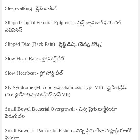
Sleepwalking - స్లీప్ వాకింగ్
Slipped Capital Femoral Epiphysis - స్లిప్డ్ క్యాపిటల్ ఫెమోరల్
ఎపిఫిసిస్
Slipped Disc (Back Pain) - స్లిప్డ్ డిస్క్ (వెన్ను నొప్పి)
Slow Heart Rate - స్లో హార్ట్ రేట్
Slow Heartbeat - స్లో హార్ట్ బీట్
Sly Syndrome (Mucopolysaccharidosis Type VII) - స్లై సిండ్రోమ్
(మ్యూకోపాలిసాకరిడోసిస్ టైప్ VII)
Small Bowel Bacterial Overgrowth - చిన్న ప్రేగు బాక్టీరియా
పెరుగుదల
Small Bowel or Pancreatic Fistula - చిన్న ప్రేగు లేదా ప్యాంక్రియాటిక్
ఫిస్టులా