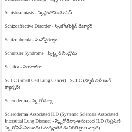
Schistosomiasis - స్కిస్టోసోమియాసిస్
Schizoaffective Disorder - స్కిజోఆఫెక్టివ్ డిజార్డర్
Schizophrenia - మనోవైకల్యం
Schnitzler Syndrome - ష్నిట్జ్లర్ సిండ్రోమ్
Sciatica - సయాటికా
SCLC (Small Cell Lung Cancer) - SCLC (స్మాల్ సెల్ లంగ్
క్యాన్సర్)
Scleroderma - స్క్లెరోడెర్మా
Scleroderma-Associated ILD (Systemic Sclerosis-Associated
Interstitial Lung Disease) - స్క్లెరోడెర్మా-అనుబంధ ILD (సిస్టమిక్
స్క్లెరోసిస్-సంబంధిత మధ్యంతర ఊపిరితిత్తుల వ్యాధి)