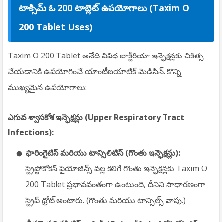
టాక్సిమ్ ఓ 200 టాబ్లెట్ ఉపయోగాలు (Taxim O
200 Tablet Uses)
Taxim O 200 Tablet అనేది వివిధ బాక్టీరియా ఇన్ఫెక్షన్లకు చికిత్స
చేయడానికి ఉపయోగించే యాంటీబయాటిక్ మెడిసిన్.
కొన్ని
ముఖ్యమైన ఉపయోగాలు:
ఎగువ శ్వాసకోశ ఇన్ఫెక్షన్లు (Upper Respiratory Tract
Infections):
ఫారింగైటిస్ మరియు టాన్సిలిటిస్ (గొంతు ఇన్ఫెక్షన్లు):
స్ట్రెప్టోకోకస్ పైయోజీన్స్ వల్ల కలిగే గొంతు ఇన్ఫెక్షన్లకు Taxim O
200 Tablet ప్రభావవంతంగా ఉంటుంది, దీనిని సాధారణంగా
స్ట్రెప్ థ్రోట్ అంటారు. (గొంతు మరియు టాన్సిల్స్ వాపు.)