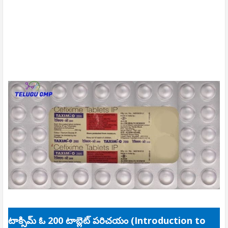
టాక్సిమ్ ఓ 200 టాబ్లెట్ పరిచయం (Introduction to