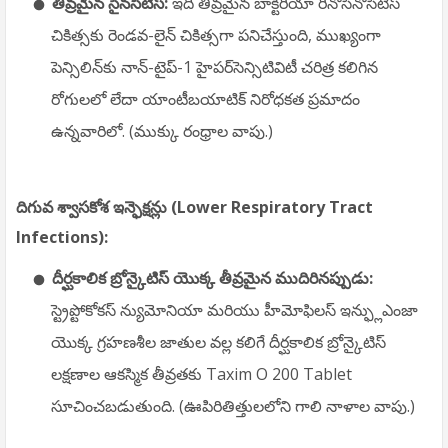
తీవ్రమైన సైనసిటిస్:
ఇది తీవ్రమైన బాక్టీరియా రినోసినోసిటిస్
చికిత్సకు రెండవ-లైన్ చికిత్సగా పనిచేస్తుంది, ముఖ్యంగా
పెన్సిలిన్‌కు నాన్-టైప్-1 హైపర్‌సెన్సిటివిటీ చరిత్ర కలిగిన
రోగులలో లేదా యాంటీబయాటిక్ నిరోధకత ప్రమాదం
ఉన్నవారిలో. (ముక్కు రంధ్రాల వాపు.)
దిగువ శ్వాసకోశ ఇన్ఫెక్షన్లు (Lower Respiratory Tract
Infections):
దీర్ఘకాలిక బ్రోన్కైటిస్ యొక్క తీవ్రమైన ముదిరినప్పుడు:
స్ట్రెప్టోకోకస్ న్యుమోనియా మరియు హీమోఫిలస్ ఇన్ఫ్లుఎంజా
యొక్క గ్రహణశీల జాతుల వల్ల కలిగే దీర్ఘకాలిక బ్రోన్కైటిస్
లక్షణాల ఆకస్మిక తీవ్రతకు Taxim O 200 Tablet
సూచించబడుతుంది. (ఊపిరితిత్తులలోని గాలి నాళాల వాపు.)