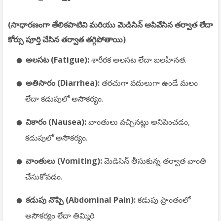
(సాధారణంగా తేలికపాటివి మరియు మెడిసిన్ ఆపివేసిన తర్వాత లేదా
కోర్సు పూర్తి చేసిన తర్వాత తగ్గిపోతాయి)
అలసట (Fatigue):
శారీరక అలసట లేదా బలహీనత.
అతిసారం (Diarrhea):
తరచుగా వదులుగా ఉండే మలం
లేదా కడుపులో అసౌకర్యం.
వికారం (Nausea):
వాంతులు వచ్చినట్లు అనిపించడం,
కడుపులో అసౌకర్యం.
వాంతులు (Vomiting):
మెడిసిన్ తీసుకున్న తర్వాత వాంతి
చేసుకోవడం.
కడుపు నొప్పి (Abdominal Pain):
కడుపు ప్రాంతంలో
అసౌకర్యం లేదా తిమ్మిరి.