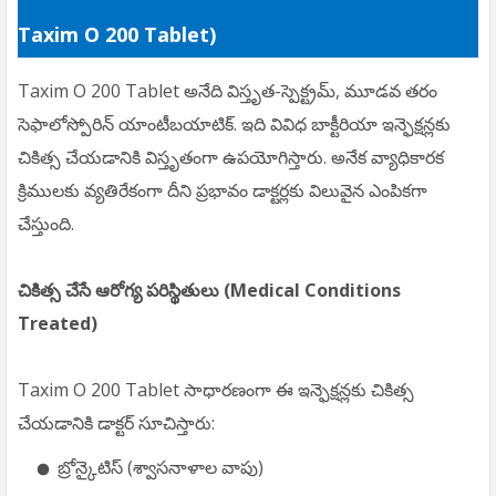
Taxim O 200 Tablet)
Taxim O 200 Tablet అనేది విస్తృత-స్పెక్ట్రమ్, మూడవ తరం
సెఫాలోస్పోరిన్ యాంటీబయాటిక్. ఇది వివిధ బాక్టీరియా ఇన్ఫెక్షన్లకు
చికిత్స చేయడానికి విస్తృతంగా ఉపయోగిస్తారు. అనేక వ్యాధికారక
క్రిములకు వ్యతిరేకంగా దీని ప్రభావం డాక్టర్లకు విలువైన ఎంపికగా
చేస్తుంది.
చికిత్స చేసే ఆరోగ్య పరిస్థితులు (Medical Conditions
Treated)
Taxim O 200 Tablet సాధారణంగా ఈ ఇన్ఫెక్షన్లకు చికిత్స
చేయడానికి డాక్టర్ సూచిస్తారు:
బ్రోన్కైటిస్ (శ్వాసనాళాల వాపు)