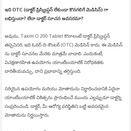
ఇది OTC (డాక్టర్ ప్రిస్క్రిప్షన్ లేకుండా కొనగలిగే మెడిసిన్) గా
లభిస్తుందా? లేదా డాక్టర్ సూచన అవసరమా?
అవును, Taxim O 200 Tablet
కొనాలంటే డాక్టర్ ప్రిస్క్రిప్షన్
తప్పనిసరి. ఇది ఓవర్-ది-కౌంటర్ (OTC) మెడిసిన్ కాదు. ఈ మెడిసిన్
ను డాక్టర్ సూచనల మేరకు మాత్రమే వాడాలి. ఎందుకంటే,
విచక్షణారహిత ఉపయోగం యాంటీబయాటిక్ నిరోధకతకు
దారితీయవచ్చు, దాని ప్రభావాన్ని తగ్గిస్తుంది.
సరియైన ఉపయోగం మరియు మోతాదును నిర్ధారించడానికి ఏదైనా
యాంటీబయాటిక్ చికిత్సను ప్రారంభించే ముందు ఎల్లప్పుడూ డాక్టర్ని
సంప్రదించండి. డాక్టర్, మీ ఆరోగ్య పరిస్థితిని బట్టి అవసరమైన
మోతాదును నిర్ణయిస్తారు.