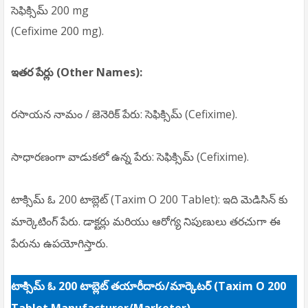
సెఫిక్సిమ్ 200 mg
(Cefixime 200 mg).
ఇతర పేర్లు (Other Names):
రసాయన నామం / జెనెరిక్ పేరు:
సెఫిక్సిమ్ (Cefixime).
సాధారణంగా వాడుకలో ఉన్న పేరు:
సెఫిక్సిమ్ (Cefixime).
టాక్సిమ్ ఓ 200 టాబ్లెట్ (Taxim O 200 Tablet): ఇది మెడిసిన్‌ కు
మార్కెటింగ్ పేరు. డాక్టర్లు మరియు ఆరోగ్య నిపుణులు తరచుగా ఈ
పేరును ఉపయోగిస్తారు.
టాక్సిమ్ ఓ 200 టాబ్లెట్ తయారీదారు/మార్కెటర్ (Taxim O 200