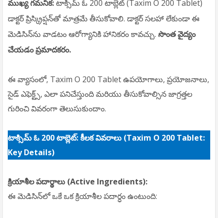
ముఖ్య గమనిక:
టాక్సిమ్ ఓ 200 టాబ్లెట్ (Taxim O 200 Tablet)
డాక్టర్ ప్రిస్క్రిప్షన్‌తో మాత్రమే తీసుకోవాలి. డాక్టర్ సలహా లేకుండా ఈ
మెడిసిన్‌ను వాడటం ఆరోగ్యానికి హానికరం కావచ్చు.
సొంత వైద్యం
చేయడం ప్రమాదకరం.
ఈ వ్యాసంలో, Taxim O 200 Tablet ఉపయోగాలు, ప్రయోజనాలు,
సైడ్ ఎఫెక్ట్స్, ఎలా పనిచేస్తుంది మరియు తీసుకోవాల్సిన జాగ్రత్తల
గురించి వివరంగా తెలుసుకుందాం.
టాక్సిమ్ ఓ 200 టాబ్లెట్: కీలక వివరాలు (Taxim O 200 Tablet:
Key Details)
క్రియాశీల పదార్థాలు (Active Ingredients):
ఈ మెడిసిన్‌లో ఒకే ఒక క్రియాశీల పదార్ధం ఉంటుంది: