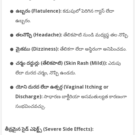
ఉబ్బరం (Flatulence):
కడుపులో పెరిగిన గ్యాస్ లేదా
ఉబ్బరం.
తలనొప్పి (Headache):
తేలికపాటి నుండి మధ్యస్థ తల నొప్పి.
మైకము (Dizziness):
తేలికగా లేదా అస్థిరంగా అనిపించడం.
చర్మం దద్దుర్లు (తేలికపాటి) (Skin Rash (Mild)):
ఎరుపు
లేదా దురద చర్మం, నొప్పి ఉండదు.
యోని దురద లేదా ఉత్సర్గ (Vaginal Itching or
Discharge):
సాధారణ బాక్టీరియా అసమతుల్యత కారణంగా
సంభవించవచ్చు.
తీవ్రమైన సైడ్ ఎఫెక్ట్స్ (Severe Side Effects):