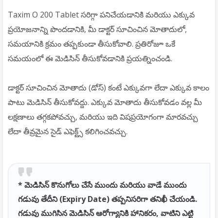
Taxim O 200 Tablet సరిగ్గా పనిచేయడానికి మరియు ఎక్కువ
ప్రయోజనాన్ని పొందడానికి, మీ డాక్టర్ సూచించిన మోతాదులో,
సమయానికి క్రమం తప్పకుండా తీసుకోవాలి. ప్రతిరోజూ ఒకే
సమయంలో ఈ మెడిసిన్ తీసుకోవడానికి ప్రయత్నించండి.
డాక్టర్ సూచించిన మోతాదు (డోస్) కంటే ఎక్కువగా లేదా ఎక్కువ కాలం
పాటు మెడిసిన్ తీసుకోవద్దు. ఎక్కువ మోతాదు తీసుకోవడం వల్ల మీ
లక్షణాలు తగ్గకపోవచ్చు, మరియు ఇది విషప్రయోగంగా మారవచ్చు
లేదా తీవ్రమైన సైడ్ ఎఫెక్ట్స్ కలిగించవచ్చు.
* మెడిసిన్ కొనుగోలు చేసే ముందు మరియు వాడే ముందు
గడువు తేదీని (Expiry Date) తప్పనిసరిగా తనిఖీ చేయండి.
గడువు ముగిసిన మెడిసిన్ ఆరోగ్యానికి హానికరం, వాటిని ఎట్టి