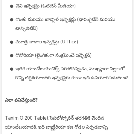
చెవి ఇన్ఫెక్షన్లు (ఓటిటిస్ మీడియా)
గొంతు మరియు టాన్సిల్ ఇన్ఫెక్షన్లు (ఫారింగైటిస్ మరియు
టాన్సిలిటిస్)
మూత్ర నాళాల ఇన్ఫెక్షన్లు (UTI లు)
గొనోరియా (లైంగికంగా సంక్రమించే ఇన్ఫెక్షన్)
ఇతర యాంటీబయాటిక్స్ సరిపోనప్పుడు, ముఖ్యంగా పిల్లలలో
కొన్ని జీర్ణశయాంతర ఇన్ఫెక్షన్లకు కూడా ఇది ఉపయోగపడుతుంది.
ఎలా పనిచేస్తుంది?
Taxim O 200 Tablet సెఫలోస్పోరిన్ తరగతికి చెందిన
యాంటీబయాటిక్. ఇది బ్యాక్టీరియా కణ గోడల ఏర్పడటాన్ని