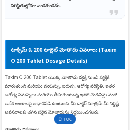
పరిస్థితుల్లోనూ వాడకూడదు.
టాక్సిమ్ ఓ 200 టాబ్లెట్ మోతాదు వివరాలు (Taxim
O 200 Tablet Dosage Details)
Taxim O 200 Tablet యొక్క మోతాదు వ్యక్తి నుండి వ్యక్తికి
మారుతుంది మరియు వయస్సు, బరువు, ఆరోగ్య పరిస్థితి, ఇతర
ఆరోగ్య సమస్యలు మరియు తీసుకుంటున్న ఇతర మెడిసిన్లు వంటి
అనేక అంశాలపై ఆధారపడి ఉంటుంది. మీ డాక్టర్ మాత్రమే మీ నిర్దిష్ట
అవసరాలకు తగిన సరైన మోతాదును నిర్ణయించగలరు.
📑 TOC
మోతాదు వివరాలు: