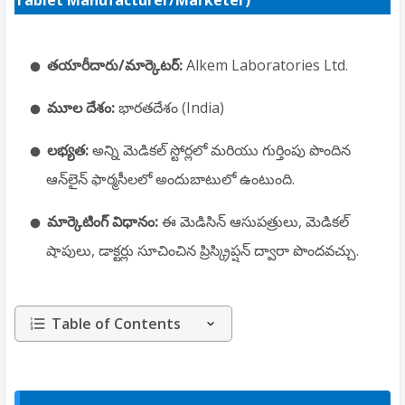
Tablet Manufacturer/Marketer)
తయారీదారు/మార్కెటర్:
Alkem Laboratories Ltd.
మూల దేశం:
భారతదేశం (India)
లభ్యత:
అన్ని మెడికల్ స్టోర్లలో మరియు గుర్తింపు పొందిన
ఆన్‌లైన్ ఫార్మసీలలో అందుబాటులో ఉంటుంది.
మార్కెటింగ్ విధానం:
ఈ మెడిసిన్ ఆసుపత్రులు, మెడికల్
షాపులు, డాక్టర్లు సూచించిన ప్రిస్క్రిప్షన్ ద్వారా పొందవచ్చు.
Table of Contents