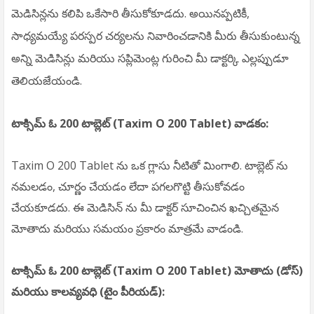
మెడిసిన్లను కలిపి ఒకేసారి తీసుకోకూడదు. అయినప్పటికీ,
సాధ్యమయ్యే పరస్పర చర్యలను నివారించడానికి మీరు తీసుకుంటున్న
అన్ని మెడిసిన్లు మరియు సప్లిమెంట్ల గురించి మీ డాక్టర్కి ఎల్లప్పుడూ
తెలియజేయండి.
టాక్సిమ్ ఓ 200 టాబ్లెట్ (Taxim O 200 Tablet) వాడకం:
Taxim O 200 Tablet ను ఒక గ్లాసు నీటితో మింగాలి. టాబ్లెట్ ను
నమలడం, చూర్ణం చేయడం లేదా పగలగొట్టి తీసుకోవడం
చేయకూడదు. ఈ మెడిసిన్‌ ను మీ డాక్టర్ సూచించిన ఖచ్చితమైన
మోతాదు మరియు సమయం ప్రకారం మాత్రమే వాడండి.
టాక్సిమ్ ఓ 200 టాబ్లెట్ (Taxim O 200 Tablet) మోతాదు (డోస్)
మరియు కాలవ్యవధి (టైం పీరియడ్):