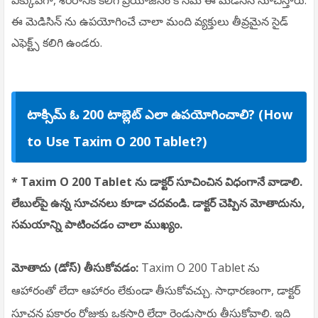
ఎక్కువగా, శరీరానికి కలిగే ప్రయోజనం కోసమే ఈ మెడిసిన్ సూచిస్తారు.
ఈ మెడిసిన్ ను ఉపయోగించే చాలా మంది వ్యక్తులు తీవ్రమైన సైడ్
ఎఫెక్ట్స్ కలిగి ఉండరు.
టాక్సిమ్ ఓ 200 టాబ్లెట్ ఎలా ఉపయోగించాలి? (How
to Use Taxim O 200 Tablet?)
* Taxim O 200 Tablet ను డాక్టర్ సూచించిన విధంగానే వాడాలి.
లేబుల్‌పై ఉన్న సూచనలు కూడా చదవండి. డాక్టర్ చెప్పిన మోతాదును,
సమయాన్ని పాటించడం చాలా ముఖ్యం.
మోతాదు (డోస్) తీసుకోవడం:
Taxim O 200 Tablet ను
ఆహారంతో లేదా ఆహారం లేకుండా తీసుకోవచ్చు. సాధారణంగా, డాక్టర్
సూచన ప్రకారం రోజుకు ఒకసారి లేదా రెండుసార్లు తీసుకోవాలి. ఇది