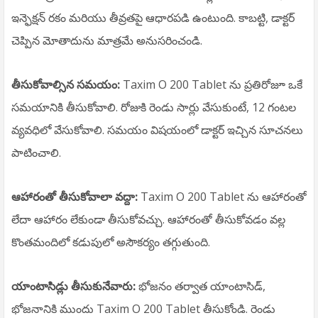
ఇన్ఫెక్షన్ రకం మరియు తీవ్రతపై ఆధారపడి ఉంటుంది. కాబట్టి, డాక్టర్
చెప్పిన మోతాదును మాత్రమే అనుసరించండి.
తీసుకోవాల్సిన సమయం:
Taxim O 200 Tablet ను ప్రతిరోజూ ఒకే
సమయానికి తీసుకోవాలి. రోజుకి రెండు సార్లు వేసుకుంటే, 12 గంటల
వ్యవధిలో వేసుకోవాలి. సమయం విషయంలో డాక్టర్ ఇచ్చిన సూచనలు
పాటించాలి.
ఆహారంతో తీసుకోవాలా వద్దా:
Taxim O 200 Tablet ను ఆహారంతో
లేదా ఆహారం లేకుండా తీసుకోవచ్చు. ఆహారంతో తీసుకోవడం వల్ల
కొంతమందిలో కడుపులో అసౌకర్యం తగ్గుతుంది.
యాంటాసిడ్లు తీసుకునేవారు:
భోజనం తర్వాత యాంటాసిడ్,
భోజనానికి ముందు Taxim O 200 Tablet తీసుకోండి. రెండు