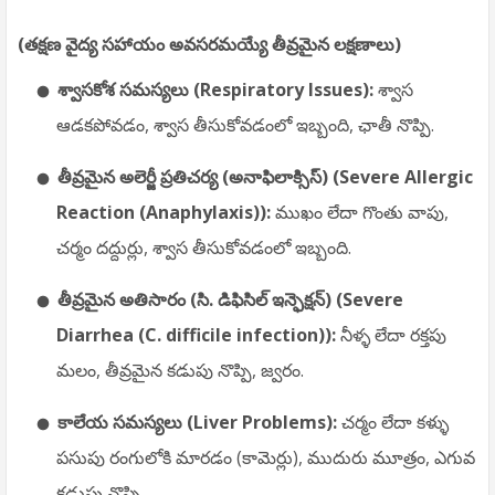
(తక్షణ వైద్య సహాయం అవసరమయ్యే తీవ్రమైన లక్షణాలు)
శ్వాసకోశ సమస్యలు (Respiratory Issues):
శ్వాస
ఆడకపోవడం, శ్వాస తీసుకోవడంలో ఇబ్బంది, ఛాతీ నొప్పి.
తీవ్రమైన అలెర్జీ ప్రతిచర్య (అనాఫిలాక్సిస్) (Severe Allergic
Reaction (Anaphylaxis)):
ముఖం లేదా గొంతు వాపు,
చర్మం దద్దుర్లు, శ్వాస తీసుకోవడంలో ఇబ్బంది.
తీవ్రమైన అతిసారం (సి. డిఫిసిల్ ఇన్ఫెక్షన్) (Severe
Diarrhea (C. difficile infection)):
నీళ్ళ లేదా రక్తపు
మలం, తీవ్రమైన కడుపు నొప్పి, జ్వరం.
కాలేయ సమస్యలు (Liver Problems):
చర్మం లేదా కళ్ళు
పసుపు రంగులోకి మారడం (కామెర్లు), ముదురు మూత్రం, ఎగువ
కడుపు నొప్పి.