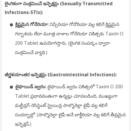
లైంగికంగా సంక్రమించే ఇన్ఫెక్షన్లు (Sexually Transmitted
Infections-STIs):
క్లిష్టమైన గోనేరియా:
నిస్సేరియా గోనోరియా వల్ల కలిగే క్లిష్టమైన
గర్భాశయ లేదా మూత్ర నాళాల గోనేరియా చికిత్సకు Taxim O
200 Tablet ఉపయోగిస్తారు. (లైంగిక సంపర్కం ద్వారా
సంక్రమించే వ్యాధి.)
జీర్ణశయాంతర ఇన్ఫెక్షన్లు (Gastrointestinal Infections):
టైఫాయిడ్ జ్వరం:
టైఫాయిడ్ జ్వరం చికిత్సలో Taxim O 200
Tablet ప్రభావవంతంగా ఉన్నట్లు చూపబడింది, ముఖ్యంగా
మల్టీడ్రగ్-రెసిస్టెంట్ స్ట్రెయిన్ల సాల్మొనెల్లా టైఫీ వల్ల కలిగే
సందర్భాల్లో. (సాల్మొనెల్లా టైఫీ అనే బాక్టీరియా వల్ల కలిగే తీవ్రమైన
ఇన్ఫెక్షన్.)