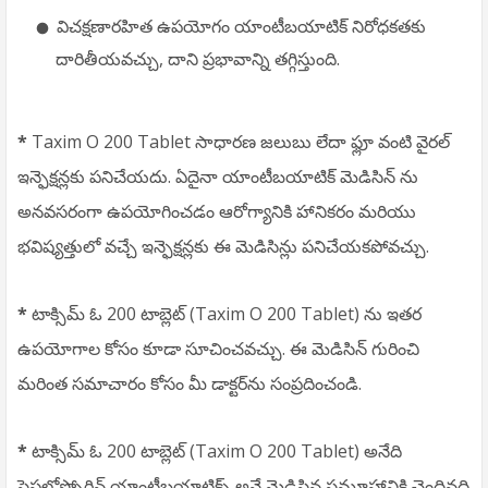
విచక్షణారహిత ఉపయోగం యాంటీబయాటిక్ నిరోధకతకు
దారితీయవచ్చు, దాని ప్రభావాన్ని తగ్గిస్తుంది.
*
Taxim O 200 Tablet సాధారణ జలుబు లేదా ఫ్లూ వంటి వైరల్
ఇన్ఫెక్షన్లకు పనిచేయదు. ఏదైనా యాంటీబయాటిక్ మెడిసిన్ ను
అనవసరంగా ఉపయోగించడం ఆరోగ్యానికి హానికరం మరియు
భవిష్యత్తులో వచ్చే ఇన్ఫెక్షన్లకు ఈ మెడిసిన్లు పనిచేయకపోవచ్చు.
*
టాక్సిమ్ ఓ 200 టాబ్లెట్ (Taxim O 200 Tablet) ను ఇతర
ఉపయోగాల కోసం కూడా సూచించవచ్చు. ఈ మెడిసిన్ గురించి
మరింత సమాచారం కోసం మీ డాక్టర్‌ను సంప్రదించండి.
*
టాక్సిమ్ ఓ 200 టాబ్లెట్ (Taxim O 200 Tablet) అనేది
సెఫలోస్పోరిన్ యాంటీబయాటిక్స్ అనే మెడిసిన్ల సమూహానికి చెందినది