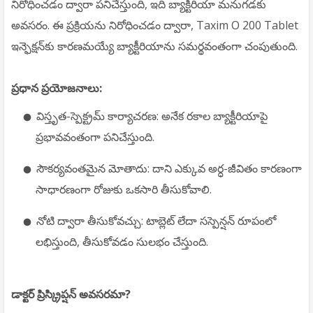
నిరోధించడం ద్వారా పనిచేస్తుంది, ఇది బ్యాక్టీరియా మనుగడకు
అవసరం. ఈ ప్రక్రియను నిరోధించడం ద్వారా, Taxim O 200 Tablet
ఇన్ఫెక్షన్‌కు కారణమయ్యే బ్యాక్టీరియాను సమర్థవంతంగా చంపుతుంది.
ప్రధాన ప్రయోజనాలు:
విస్తృత-స్పెక్ట్రమ్ కార్యాచరణ: అనేక రకాల బ్యాక్టీరియాపై
ప్రభావవంతంగా పనిచేస్తుంది.
సౌకర్యవంతమైన మోతాదు: దాని ఎక్కువ అర్ధ-జీవితం కారణంగా
సాధారణంగా రోజుకు ఒకసారి తీసుకోవాలి.
నోటి ద్వారా తీసుకోవచ్చు: టాబ్లెట్ లేదా సస్పెన్షన్ రూపంలో
లభిస్తుంది, తీసుకోవడం సులభం చేస్తుంది.
డాక్టర్ ప్రిస్క్రిప్షన్ అవసరమా?