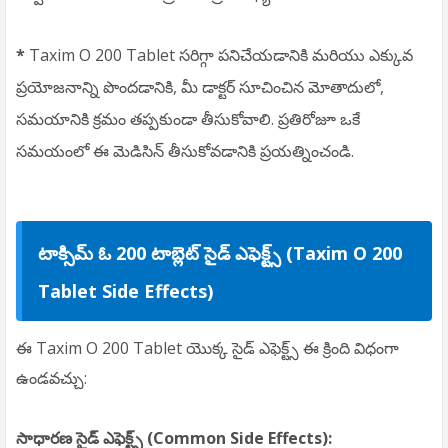
*
Taxim O 200 Tablet సరిగ్గా పనిచేయడానికి మరియు ఎక్కువ
ప్రయోజనాన్ని పొందడానికి, మీ డాక్టర్ సూచించిన మోతాదులో,
సమయానికి క్రమం తప్పకుండా తీసుకోవాలి. ప్రతిరోజూ ఒకే
సమయంలో ఈ మెడిసిన్ తీసుకోవడానికి ప్రయత్నించండి.
టాక్సిమ్ ఓ 200 టాబ్లెట్ సైడ్ ఎఫెక్ట్స్ (Taxim O 200
Tablet Side Effects)
ఈ Taxim O 200 Tablet యొక్క సైడ్ ఎఫెక్ట్స్ ఈ క్రింది విధంగా
ఉండవచ్చు:
సాధారణ సైడ్ ఎఫెక్ట్స్ (Common Side Effects):