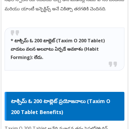
మరియు యాంటీ ఇన్ఫెక్టివ్స్ అనే చికిత్సా తరగతికి చెందినది.
* టాక్సిమ్ ఓ 200 టాబ్లెట్ (Taxim O 200 Tablet)
వాడటం వలన అలవాటు ఏర్పడే అవకాశం (Habit
Forming): లేదు.
టాక్సిమ్ ఓ 200 టాబ్లెట్ ప్రయోజనాలు (Taxim O
200 Tablet Benefits)
Taxim O 200 Tablet అనేది మూడవ తరం సెఫలోస్పోరిన్