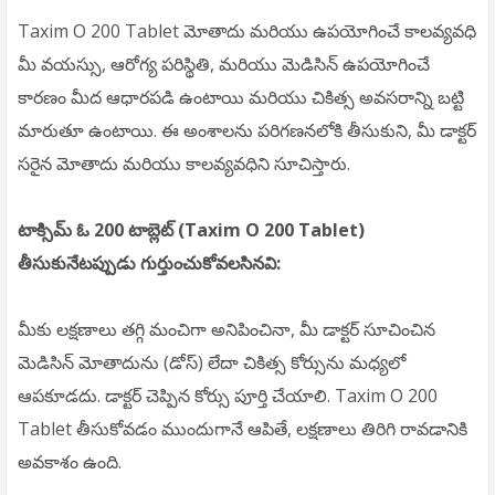
Taxim O 200 Tablet మోతాదు మరియు ఉపయోగించే కాలవ్యవధి
మీ వయస్సు, ఆరోగ్య పరిస్థితి, మరియు మెడిసిన్ ఉపయోగించే
కారణం మీద ఆధారపడి ఉంటాయి మరియు చికిత్స అవసరాన్ని బట్టి
మారుతూ ఉంటాయి. ఈ అంశాలను పరిగణనలోకి తీసుకుని, మీ డాక్టర్
సరైన మోతాదు మరియు కాలవ్యవధిని సూచిస్తారు.
టాక్సిమ్ ఓ 200 టాబ్లెట్ (Taxim O 200 Tablet)
తీసుకునేటప్పుడు గుర్తుంచుకోవలసినవి:
మీకు లక్షణాలు తగ్గి మంచిగా అనిపించినా, మీ డాక్టర్ సూచించిన
మెడిసిన్ మోతాదును (డోస్) లేదా చికిత్స కోర్సును మధ్యలో
ఆపకూడదు. డాక్టర్ చెప్పిన కోర్సు పూర్తి చేయాలి. Taxim O 200
Tablet తీసుకోవడం ముందుగానే ఆపితే, లక్షణాలు తిరిగి రావడానికి
అవకాశం ఉంది.