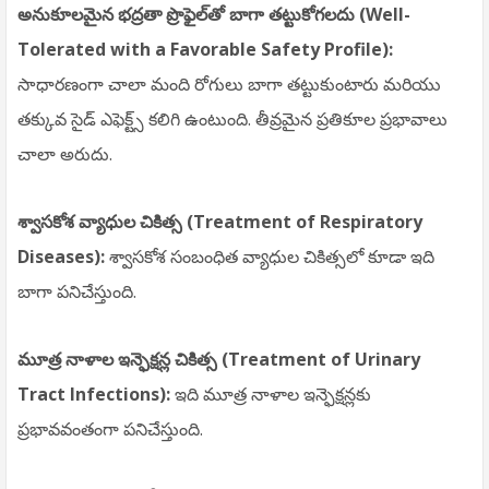
అనుకూలమైన భద్రతా ప్రొఫైల్‌తో బాగా తట్టుకోగలదు (Well-
Tolerated with a Favorable Safety Profile):
సాధారణంగా చాలా మంది రోగులు బాగా తట్టుకుంటారు మరియు
తక్కువ సైడ్ ఎఫెక్ట్స్ కలిగి ఉంటుంది. తీవ్రమైన ప్రతికూల ప్రభావాలు
చాలా అరుదు.
శ్వాసకోశ వ్యాధుల చికిత్స (Treatment of Respiratory
Diseases):
శ్వాసకోశ సంబంధిత వ్యాధుల చికిత్సలో కూడా ఇది
బాగా పనిచేస్తుంది.
మూత్ర నాళాల ఇన్ఫెక్షన్ల చికిత్స (Treatment of Urinary
Tract Infections):
ఇది మూత్ర నాళాల ఇన్ఫెక్షన్లకు
ప్రభావవంతంగా పనిచేస్తుంది.