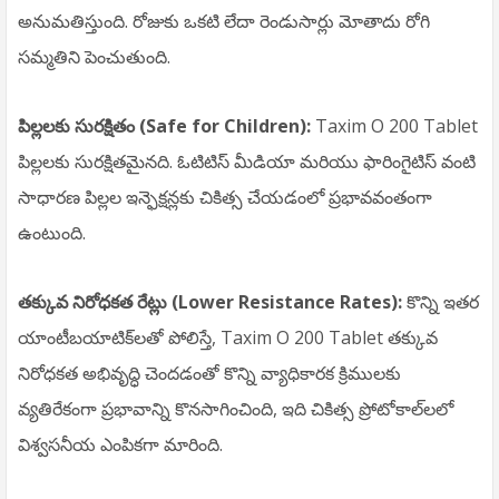
అనుమతిస్తుంది. రోజుకు ఒకటి లేదా రెండుసార్లు మోతాదు రోగి
సమ్మతిని పెంచుతుంది.
పిల్లలకు సురక్షితం (Safe for Children):
Taxim O 200 Tablet
పిల్లలకు సురక్షితమైనది. ఓటిటిస్ మీడియా మరియు ఫారింగైటిస్ వంటి
సాధారణ పిల్లల ఇన్ఫెక్షన్లకు చికిత్స చేయడంలో ప్రభావవంతంగా
ఉంటుంది.
తక్కువ నిరోధకత రేట్లు (Lower Resistance Rates):
కొన్ని ఇతర
యాంటీబయాటిక్‌లతో పోలిస్తే, Taxim O 200 Tablet తక్కువ
నిరోధకత అభివృద్ధి చెందడంతో కొన్ని వ్యాధికారక క్రిములకు
వ్యతిరేకంగా ప్రభావాన్ని కొనసాగించింది, ఇది చికిత్స ప్రోటోకాల్‌లలో
విశ్వసనీయ ఎంపికగా మారింది.