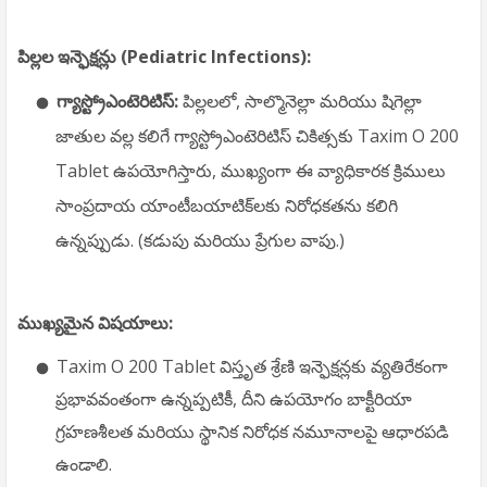
పిల్లల ఇన్ఫెక్షన్లు (Pediatric Infections):
గ్యాస్ట్రోఎంటెరిటిస్:
పిల్లలలో, సాల్మొనెల్లా మరియు షిగెల్లా
జాతుల వల్ల కలిగే గ్యాస్ట్రోఎంటెరిటిస్ చికిత్సకు Taxim O 200
Tablet ఉపయోగిస్తారు, ముఖ్యంగా ఈ వ్యాధికారక క్రిములు
సాంప్రదాయ యాంటీబయాటిక్‌లకు నిరోధకతను కలిగి
ఉన్నప్పుడు. (కడుపు మరియు ప్రేగుల వాపు.)
ముఖ్యమైన విషయాలు:
Taxim O 200 Tablet విస్తృత శ్రేణి ఇన్ఫెక్షన్లకు వ్యతిరేకంగా
ప్రభావవంతంగా ఉన్నప్పటికీ, దీని ఉపయోగం బాక్టీరియా
గ్రహణశీలత మరియు స్థానిక నిరోధక నమూనాలపై ఆధారపడి
ఉండాలి.