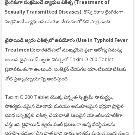
లైంగికంగా సంక్రమించే వ్యాధుల చికిత్స (Treatment of
Sexually Transmitted Diseases):
కొన్ని రకాల లైంగికంగా
సంక్రమించే వ్యాధులను నయం చేయడంలో దీని పాత్ర ఉంది.
టైఫాయిడ్ జ్వరం చికిత్సలో ఉపయోగం (Use in Typhoid Fever
Treatment):
భారతదేశంలో ముఖ్యమైన ప్రజా ఆరోగ్య సమస్య
అయిన టైఫాయిడ్ జ్వరం చికిత్సలో Taxim O 200 Tablet
ప్రభావవంతంగా ఉంటుంది, ఇంజెక్షన్ చేయగల యాంటీబయాటిక్‌లకు
నోటి ప్రత్యామ్నాయాన్ని అందిస్తుంది.
Taxim O 200 Tablet యొక్క విస్తృత-స్పెక్ట్రమ్ సామర్థ్యం,
సౌకర్యవంతమైన మోతాదు మరియు అనుకూలమైన భద్రతా ప్రొఫైల్
వివిధ ఇన్ఫెక్షన్లకు చికిత్స చేయడానికి విలువైన యాంటీబయాటిక్‌గా
చేస్తుంది. టైఫాయిడ్ జ్వరం వంటి ప్రబలంగా ఉన్న పరిస్థితులను
నిర్వహించడంలో దీని పాత్ర దాని ప్రాముఖ్యతను మరింత పెంచుతుంది.