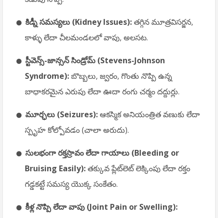
కిడ్నీ సమస్యలు (Kidney Issues):
తగ్గిన మూత్రవిసర్జన,
కాళ్ళు లేదా చీలమండలలో వాపు, అలసట.
స్టీవెన్స్-జాన్సన్ సిండ్రోమ్ (Stevens-Johnson
Syndrome):
బొబ్బలు, జ్వరం, గొంతు నొప్పి ఉన్న
బాధాకరమైన ఎరుపు లేదా ఊదా రంగు చర్మం దద్దుర్లు.
మూర్ఛలు (Seizures):
ఆకస్మిక అనియంత్రిత వణుకు లేదా
స్పృహ కోల్పోవడం (చాలా అరుదు).
సులభంగా రక్తస్రావం లేదా గాయాలు (Bleeding or
Bruising Easily):
తక్కువ ప్లేట్‌లెట్ లెక్కింపు లేదా రక్తం
గడ్డకట్టే సమస్య యొక్క సంకేతం.
కీళ్ల నొప్పి లేదా వాపు (Joint Pain or Swelling):