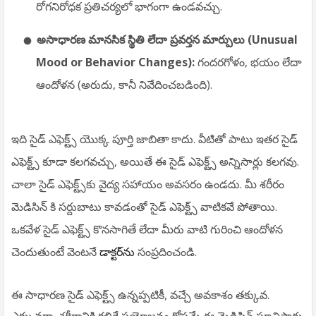
రోగనిరోధక ప్రతిచర్యలో భాగంగా ఉండవచ్చు.
అసాధారణ మానసిక స్థితి లేదా ప్రవర్తన మార్పులు (Unusual
Mood or Behavior Changes):
గందరగోళం, భయం లేదా
ఆందోళన (అరుదు, కానీ నివేదించబడింది).
ఇది సైడ్ ఎఫెక్ట్స్ యొక్క పూర్తి జాబితా కాదు. వీటితో పాటు ఇతర సైడ్
ఎఫెక్ట్స్ కూడా కలగవచ్చు, అయితే ఈ సైడ్ ఎఫెక్ట్స్ అన్నిసార్లు కలగవు.
చాలా సైడ్ ఎఫెక్ట్స్‌కు వైద్య సహాయం అవసరం ఉండదు. మీ శరీరం
మెడిసిన్ కి సర్దుబాటు కావడంతో సైడ్ ఎఫెక్ట్స్ వాటికవే పోతాయి.
ఒకవేళ సైడ్ ఎఫెక్ట్స్ కొనసాగితే లేదా మీరు వాటి గురించి ఆందోళన
చెందుతుంటే వెంటనే
డాక్టర్‌ను
సంప్రదించండి.
ఈ సాధారణ సైడ్ ఎఫెక్ట్స్ ఉన్నప్పటికీ, వచ్చే అవకాశం తక్కువ.