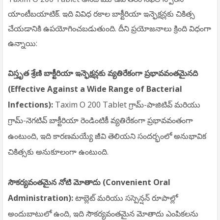
యాంటీబయాటిక్. ఇది వివిధ రకాల బాక్టీరియా ఇన్ఫెక్షన్లకు చికిత్స
చేయడానికి ఉపయోగించబడుతుంది. దీని ప్రయోజనాలు క్రింది విధంగా
ఉన్నాయి:
విస్తృత శ్రేణి బాక్టీరియా ఇన్ఫెక్షన్లకు వ్యతిరేకంగా ప్రభావవంతమైనది
(Effective Against a Wide Range of Bacterial
Infections):
Taxim O 200 Tablet గ్రామ్-పాజిటివ్ మరియు
గ్రామ్-నెగటివ్ బాక్టీరియా రెండింటికీ వ్యతిరేకంగా ప్రభావవంతంగా
ఉంటుంది, ఇది కారణమయ్యే జీవి తెలియని సందర్భంలో అనుభావిక
చికిత్సకు అనుకూలంగా ఉంటుంది.
సౌకర్యవంతమైన నోటి మోతాదు (Convenient Oral
Administration):
టాబ్లెట్ మరియు సస్పెన్షన్ రూపాల్లో
అందుబాటులో ఉంది, ఇది సౌకర్యవంతమైన మోతాదు ఎంపికలను