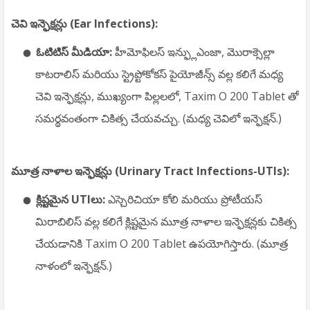
చెవి ఇన్ఫెక్షన్లు (Ear Infections):
ఓటిటిస్ మీడియా:
హీమోఫిలస్ ఇన్ఫ్లుఎంజా, మొరాక్సెల్లా
కాటరాలిస్ మరియు స్ట్రెప్టోకోకస్ పైయోజీన్స్ వల్ల కలిగే మధ్య
చెవి ఇన్ఫెక్షన్లు, ముఖ్యంగా పిల్లలలో, Taxim O 200 Tablet తో
సమర్థవంతంగా చికిత్స చేయవచ్చు. (మధ్య చెవిలో ఇన్ఫెక్షన్.)
మూత్ర నాళాల ఇన్ఫెక్షన్లు (Urinary Tract Infections-UTIs):
క్లిష్టమైన UTIలు:
ఎస్చెరిచియా కోలి మరియు ప్రోటీయస్
మిరాబిలిస్ వల్ల కలిగే క్లిష్టమైన మూత్ర నాళాల ఇన్ఫెక్షన్లకు చికిత్స
చేయడానికి Taxim O 200 Tablet ఉపయోగిస్తారు. (మూత్ర
నాళంలో ఇన్ఫెక్షన్.)