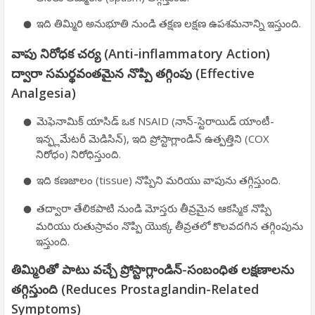
ఇది తిమ్మిరి అనుభూతి నుండి తక్షణ లక్షణ ఉపశమనాన్ని ఇస్తుంది.
వాపు నిరోధక చర్య (Anti-inflammatory Action)
ద్వారా సమర్థవంతమైన నొప్పి తగ్గింపు (Effective
Analgesia)
మెఫెనామిక్ యాసిడ్ ఒక NSAID (నాన్-స్టెరాయిడ్ యాంటీ-
ఇన్ఫ్లమేటరీ మెడిసిన్), ఇది ప్రోస్టాగ్లాండిన్ ఉత్పత్తిని (COX
నిరోధం) నిరోధిస్తుంది.
ఇది కణజాలం (tissue) నొప్పిని మరియు వాపును తగ్గిస్తుంది.
తద్వారా తేలికపాటి నుండి మోస్తరు తీవ్రమైన ఆకస్మిక నొప్పి
మరియు రుతుస్రావం నొప్పి యొక్క తీవ్రతలో కొలవదగిన తగ్గింపును
ఇస్తుంది.
తిమ్మిరితో పాటు వచ్చే ప్రోస్టాగ్లాండిన్-సంబంధిత లక్షణాలను
తగ్గిస్తుంది (Reduces Prostaglandin-Related
Symptoms)