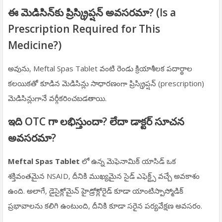
ఈ మెడిసిన్‌కు ప్రిస్క్రిప్షన్ అవసరమా? (Is a
Prescription Required for This
Medicine?)
అవును, Meftal Spas Tablet వంటి రెండు క్రియాశీలక పదార్థాల
కలయికతో కూడిన మెడిసిన్లు సాధారణంగా ప్రిస్క్రిప్షన్ (prescription)
మెడిసిన్లుగానే వర్గీకరించబడతాయి.
ఇది OTC గా లభిస్తుందా? లేదా డాక్టర్ సూచన
అవసరమా?
Meftal Spas Tablet
లో ఉన్న మెఫెనామిక్ యాసిడ్ ఒక
శక్తివంతమైన NSAID, దీనికి ముఖ్యమైన సైడ్ ఎఫెక్ట్స్ వచ్చే అవకాశం
ఉంది. అలాగే, డైసైక్లోమైన్ హైడ్రోక్లోరైడ్ కూడా యాంటిస్పాస్మోడిక్
ప్రభావాలను కలిగి ఉంటుంది, దీనికి కూడా సరైన పర్యవేక్షణ అవసరం.