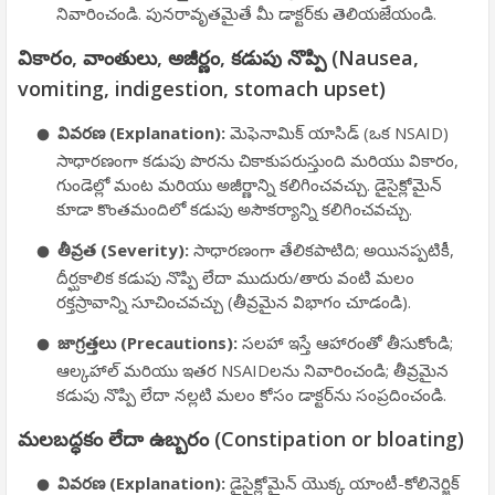
నివారించండి. పునరావృతమైతే మీ డాక్టర్‌కు తెలియజేయండి.
వికారం, వాంతులు, అజీర్ణం, కడుపు నొప్పి (Nausea,
vomiting, indigestion, stomach upset)
వివరణ (Explanation):
మెఫెనామిక్ యాసిడ్ (ఒక NSAID)
సాధారణంగా కడుపు పొరను చికాకుపరుస్తుంది మరియు వికారం,
గుండెల్లో మంట మరియు అజీర్ణాన్ని కలిగించవచ్చు. డైసైక్లోమైన్
కూడా కొంతమందిలో కడుపు అసౌకర్యాన్ని కలిగించవచ్చు.
తీవ్రత (Severity):
సాధారణంగా తేలికపాటిది; అయినప్పటికీ,
దీర్ఘకాలిక కడుపు నొప్పి లేదా ముదురు/తారు వంటి మలం
రక్తస్రావాన్ని సూచించవచ్చు (తీవ్రమైన విభాగం చూడండి).
జాగ్రత్తలు (Precautions):
సలహా ఇస్తే ఆహారంతో తీసుకోండి;
ఆల్కహాల్ మరియు ఇతర NSAIDలను నివారించండి; తీవ్రమైన
కడుపు నొప్పి లేదా నల్లటి మలం కోసం డాక్టర్‌ను సంప్రదించండి.
మలబద్ధకం లేదా ఉబ్బరం (Constipation or bloating)
వివరణ (Explanation):
డైసైక్లోమైన్ యొక్క యాంటీ-కోలినెర్జిక్