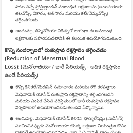
పాటు వచ్చే ప్రోస్టాగ్లాండిన్ సంబంధిత లక్షణాలను (ఉదాహరణకు:
తలనొప్పి, వికారం, అతిసారం మరియు కటి/వెన్నునొప్పి)
తగ్గించగలదు.
అందువల్ల, డిస్మెనోరియా చికిత్సలో భాగంగా ఈ అనుబంధ
లక్షణాలకు సహాయపడటానికి ఈ కలయిక ఉపయోగపడుతుంది.
కొన్ని సందర్భాలలో రుతుస్రావ రక్తస్రావం తగ్గించడం
(Reduction of Menstrual Blood
Loss):
(మెనోరాజియా / భారీ పీరియడ్స్ - అధిక రక్తస్రావం
ఉండే పీరియడ్స్)
కొన్ని క్లినికల్/మెడిసిన్ సమాచారం మరియు రోగి కరపత్రాలు
మెఫెనామిక్ యాసిడ్ రుతుస్రావ రక్తస్రావాన్ని తగ్గించగలదని
మరియు ఎంపిక చేసిన పరిస్థితులలో భారీ రుతుస్రావ రక్తస్రావం
నిర్వహణలో ఉపయోగించబడుతుందని పేర్కొన్నాయి.
అందువల్ల, మెఫెనామిక్ యాసిడ్ కలిగిన ఫార్ములేషన్లు (మెడిసిన్)
సూచించినప్పుడు మెనోరాజియా యొక్క లక్షణాల నియంత్రణ కోసం
డాక్టర్లచే ఉపయోగించబడవచ్చు. (ఇది మెఫెనామిక్ భాగం యొక్క