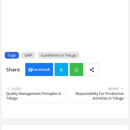
Tags
GMP
Guidelines in Telugu
Facebook
Twi
Wh
OLDER
NEWER
Quality Management Principles in
Responsibility For Production
tter
ats
Telugu
Activities in Telugu
app