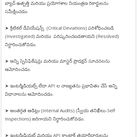
బ్యాచ్ ఉత్పత్తి మరియు ప్రయోగశాల నియంత్రణ రికార్డులను
సమీక్షించడం.
➤ క్రిటికల్ డీవియేషన్స్ (Critical Deviations) పరిశోధించబడి
(Investigated) మరియు పరిష్కరించబడతాయని (Resolved)
నిర్ధారించుకోవడం.
➤ అన్ని స్పెసిఫికేషన్లు మరియు మాస్టర్ ప్రొడక్షన్ సూచనలను
ఆమోదించడం.
➤ ఇంటర్మీడియట్స్ లేదా API ల నాణ్యతను ప్రభావితం చేసే అన్ని
విధానాలను ఆమోదించడం.
➤ అంతర్గత ఆడిట్లు (Internal Audits) (స్వీయ తనిఖీలు-Self
Inspections) జరిగాయని నిర్ధారించుకోవడం.
➤ ఇంటర్మీడియట్ మరియు API కాంట్రాక్ట్ తయారీదారులను