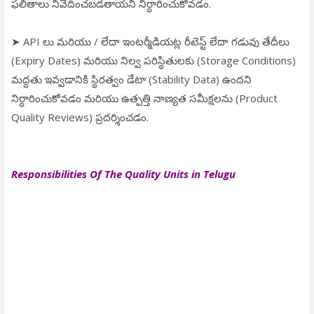
ఫలితాలు నివేదించబడతాయని నిర్ధారించుకోవడం.
➤ API లు మరియు / లేదా ఇంటర్మీడియట్ల రీటెస్ట్ లేదా గడువు తేదీలు
(Expiry Dates) మరియు నిల్వ పరిస్థితులకు (Storage Conditions)
మద్దతు ఇవ్వడానికి స్థిరత్వం డేటా (Stability Data) ఉందని
నిర్ధారించుకోవడం మరియు ఉత్పత్తి నాణ్యత సమీక్షలను (Product
Quality Reviews) ప్రదర్శించడం.
Responsibilities Of The Quality Units in Telugu