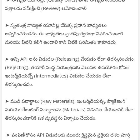
పత్రాలను సమీక్షించి (Review) ఆమోదించాలి.
➤ స్వతంత్ర నాణ్యత యూనిట్ల యొక్క ప్రధాన బాధ్యతలు
అప్పగించకూడదు. ఈ బాధ్యతలు వ్రాతపూర్వకంగా వివరించబడాలి
మరియు వీటిని కలిగి ఉండాలి కాని వీటికి పరిమితం కాకూడదు.
➤ అన్ని API లను విడుదల (Releasing) చేయడం లేదా తిరస్కరించడం
(Rejecting). తయారీ సంస్థ నియంత్రణకు వెలుపల ఉపయోగం కోసం
ఇంటర్మీడియట్స్ (Intermediates) విడుదల చేయడం లేదా
తిరస్కరించడం.
➤ ముడి పదార్థాలు (Raw Materials), ఇంటర్మీడియట్స్, ప్యాకేజింగ్
మరియు లేబులింగ్ పదార్థాలను (Materials) విడుదల చేయడానికి లేదా
తిరస్కరించడానికి ఒక వ్యవస్థను ఏర్పాటు చేయడం.
➤ పంపిణీ కోసం API విడుదలకు ముందు క్లిష్టమైన ప్రక్రియ దశల పూర్తి