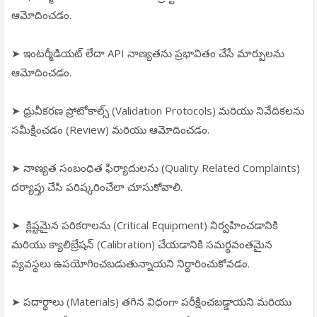
ఆమోదించడం.
➤ ఇంటర్మీడియట్ లేదా API నాణ్యతను ప్రభావితం చేసే మార్పులను
ఆమోదించడం.
➤ ధ్రువీకరణ ప్రోటోకాల్స్ (Validation Protocols) మరియు నివేదికలను
సమీక్షించడం (Review) మరియు ఆమోదించడం.
➤ నాణ్యత సంబంధిత ఫిర్యాదులను (Quality Related Complaints)
దర్యాప్తు చేసి పరిష్కరించేలా చూసుకోవాలి.
➤ క్లిష్టమైన పరికరాలను (Critical Equipment) నిర్వహించడానికి
మరియు క్యాలిబ్రేషన్ (Calibration) చేయడానికి సమర్థవంతమైన
వ్యవస్థలు ఉపయోగించబడుతున్నాయని నిర్ధారించుకోవడం.
➤ పదార్థాలు (Materials) తగిన విధంగా పరీక్షించబడ్డాయని మరియు