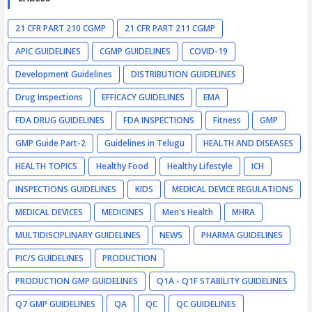
21 CFR PART 210 CGMP
21 CFR PART 211 CGMP
APIC GUIDELINES
CGMP GUIDELINES
COVID-19
Development Guidelines
DISTRIBUTION GUIDELINES
Drug Inspections
EFFICACY GUIDELINES
EMA
FDA DRUG GUIDELINES
FDA INSPECTIONS
Fitness
GMP
GMP Guide Part-2
Guidelines in Telugu
HEALTH AND DISEASES
HEALTH TOPICS
Healthy Food
Healthy Lifestyle
ICH
INSPECTIONS GUIDELINES
KIDS
MEDICAL DEVICE REGULATIONS
MEDICAL DEVICES
MEDICINES
Men's Health
MHRA
MULTIDISCIPLINARY GUIDELINES
NEWS
PHARMA GUIDELINES
PIC/S GUIDELINES
PRODUCTION
PRODUCTION GMP GUIDELINES
Q1A - Q1F STABILITY GUIDELINES
Q7 GMP GUIDELINES
QA
QC
QC GUIDELINES