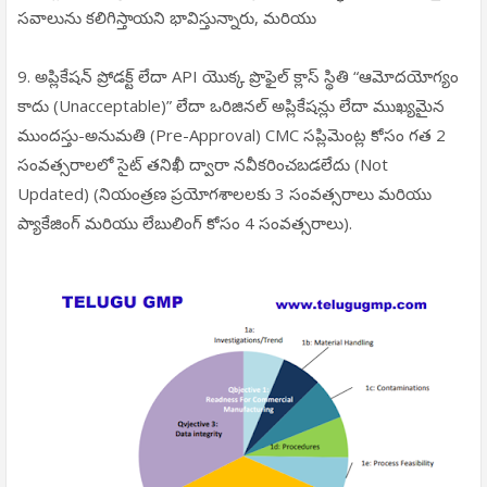
సవాలును కలిగిస్తాయని భావిస్తున్నారు, మరియు
9. అప్లికేషన్ ప్రోడక్ట్ లేదా API యొక్క ప్రొఫైల్ క్లాస్ స్థితి “ఆమోదయోగ్యం
కాదు (Unacceptable)” లేదా ఒరిజినల్ అప్లికేషన్లు లేదా ముఖ్యమైన
ముందస్తు-అనుమతి (Pre-Approval) CMC సప్లిమెంట్ల కోసం గత 2
సంవత్సరాలలో సైట్ తనిఖీ ద్వారా నవీకరించబడలేదు (Not
Updated) (నియంత్రణ ప్రయోగశాలలకు 3 సంవత్సరాలు మరియు
ప్యాకేజింగ్ మరియు లేబులింగ్ కోసం 4 సంవత్సరాలు).