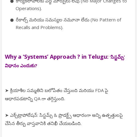
కార్యకలాపాలకు పెద్ద మార్పులు లేవు (No Major Changes to
Operations).
రీకాల్స్ మరియు సమస్యల నమూనా లేదు (No Pattern of
Recalls and Problems).
Why a ‘Systems’ Approach ? in Telugu:
‘సిస్టమ్స్’
విధానం ఎందుకు?
➤ క్రియాశీల సమ్మతిని బలోపేతం చేస్తుంది మరియు FDA పై
ఆధారపడటాన్ని QA గా తగ్గిస్తుంది.
➤ ఎక్స్‌ట్రాపోలేషన్: సిస్టమ్స్ & ప్రొడక్ట్స్ ఆధారంగా అన్ని ఉత్పత్తులపై
చేసిన తీర్పు వాస్తవానికి తనిఖీ చేయబడింది.