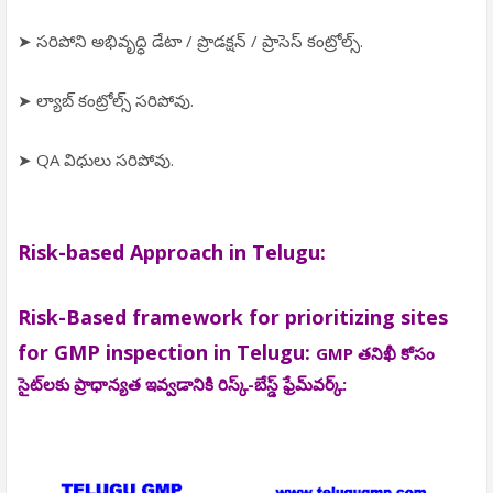
➤ సరిపోని అభివృద్ధి డేటా / ప్రొడక్షన్ / ప్రాసెస్ కంట్రోల్స్.
➤ ల్యాబ్ కంట్రోల్స్ సరిపోవు.
➤ QA విధులు సరిపోవు.
Risk-based Approach in Telugu:
Risk-Based framework for prioritizing sites
for GMP inspection in Telugu:
GMP తనిఖీ కోసం
సైట్‌లకు ప్రాధాన్యత ఇవ్వడానికి రిస్క్-బేస్డ్ ఫ్రేమ్‌వర్క్: