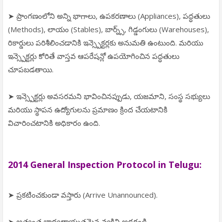
➤ ప్రాంగణంలోని అన్ని భాగాలు, ఉపకరణాలు (Appliances), పద్ధతులు
(Methods), లాయం (Stables), బార్న్స్, గిడ్డంగులు (Warehouses),
రికార్డులు పరిశీలించడానికి ఇన్స్పెక్టర్లకు అనుమతి ఉంటుంది. మరియు
ఇన్స్పెక్టర్లు కోరితే వాస్తవ ఆపరేషన్లో ఉపయోగించిన పద్ధతులు
చూపబడతాయి.
➤ ఇన్స్పెక్టర్లు అవసరమని భావించినప్పుడు, యజమాని, సంస్థ సభ్యులు
మరియు స్థాపన ఉద్యోగులను ప్రమాణం క్రింద చేయటానికి
విచారించటానికి అధికారం ఉంది.
2014 General Inspection Protocol in Telugu:
➤ ప్రకటించకుండా వస్తారు (Arrive Unannounced).
➤ అత్యంత బాధ్యతాయుతమైన వ్యక్తిని అడగండి.