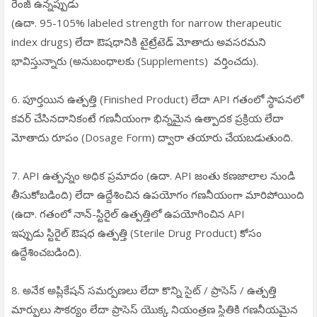
రేంజ్ ఉన్నప్పుడు
(ఉదా. 95-105% labeled strength for narrow therapeutic
index drugs) లేదా ఔషధానికి టైట్రేటెడ్ మోతాదు అవసరమని
భావిస్తున్నారు (అనుబంధాలకు (Supplements) వర్తించదు).
6. పూర్తయిన ఉత్పత్తి (Finished Product) లేదా API గతంలో స్థాపనలో
కవర్ చేసినదానికంటే గణనీయంగా భిన్నమైన ఉత్పాదక ప్రక్రియ లేదా
మోతాదు రూపం (Dosage Form) ద్వారా తయారు చేయబడుతుంది.
7. API ఉత్పన్నం అధిక ప్రమాదం (ఉదా. API జంతు కణజాలాల నుండి
తీసుకోబడింది) లేదా ఉద్దేశించిన ఉపయోగం గణనీయంగా మారిపోయింది
(ఉదా. గతంలో నాన్-స్టిరైల్ ఉత్పత్తిలో ఉపయోగించిన API
ఇప్పుడు స్టిరైల్ ఔషధ ఉత్పత్తి (Sterile Drug Product) కోసం
ఉద్దేశించబడింది).
8. అనేక అప్లికేషన్ సమర్పణలు లేదా కొన్ని సైట్ / ప్రాసెస్ / ఉత్పత్తి
మార్పులు సౌకర్యం లేదా ప్రాసెస్ యొక్క నియంత్రణ స్థితికి గణనీయమైన