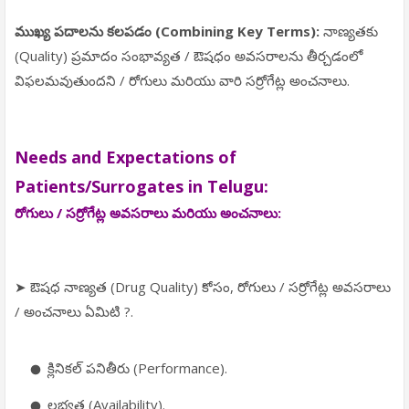
ముఖ్య పదాలను కలపడం (Combining Key Terms):
నాణ్యతకు
(Quality) ప్రమాదం సంభావ్యత / ఔషధం అవసరాలను తీర్చడంలో
విఫలమవుతుందని / రోగులు మరియు వారి సర్రోగేట్ల అంచనాలు.
Needs and Expectations of
Patients/Surrogates in Telugu:
రోగులు / సర్రోగేట్ల అవసరాలు మరియు అంచనాలు:
➤ ఔషధ నాణ్యత (Drug Quality) కోసం, రోగులు / సర్రోగేట్ల అవసరాలు
/ అంచనాలు ఏమిటి ?.
క్లినికల్ పనితీరు (Performance).
లభ్యత (Availability).