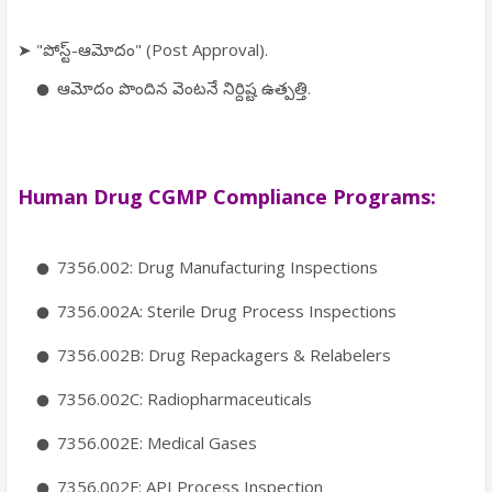
➤ "పోస్ట్-ఆమోదం" (Post Approval).
ఆమోదం పొందిన వెంటనే నిర్దిష్ట ఉత్పత్తి.
Human Drug CGMP Compliance Programs:
7356.002: Drug Manufacturing Inspections
7356.002A: Sterile Drug Process Inspections
7356.002B: Drug Repackagers & Relabelers
7356.002C: Radiopharmaceuticals
7356.002E: Medical Gases
7356.002F: API Process Inspection