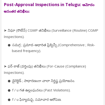
Post-Approval Inspections in Telugu:
ఆమోదం
అనంతర తనిఖీలు:
➤ నిఘా (రొటీన్) CGMP తనిఖీలు (Surveillance (Routine) CGMP
Inspections).
సమగ్ర ; ప్రమాద-ఆధారిత ఫ్రిక్వెన్సీ (Comprehensive ; Risk-
based frequency).
➤ ఫర్-కాజ్ (వర్తింపు) తనిఖీలు (For-Cause (Compliance)
Inspections).
డైరెక్టెడ్ ; సాధారణంగా చాలా నిర్దిష్ట ప్రయోజనం.
f / u గత ఉల్లంఘనలు (Past Violations).
f / u ఫిర్యాదుపై, సమాచార ఆరోపణ.