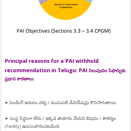
Principal reasons for a PAI withhold
recommendation in Telugu:
PAI
నిలుపుదల సిఫార్సుకు
ప్రధాన కారణాలు:
➤ పెండింగ్ అమలు చర్య / మునుపటి డీవియేషన్లు కొనసాగుతాయి.
➤ సంస్థ సిద్ధంగా లేదు / ఇక్కడ తయారు చేయని ఔషధం / సౌకర్యం
(Facility) ఉపసంహరించబడింది.