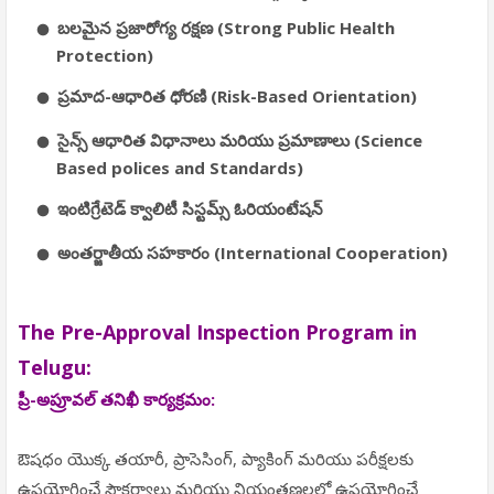
బలమైన ప్రజారోగ్య రక్షణ (Strong Public Health
Protection)
ప్రమాద-ఆధారిత ధోరణి (Risk-Based Orientation)
సైన్స్ ఆధారిత విధానాలు మరియు ప్రమాణాలు (Science
Based polices and Standards)
ఇంటిగ్రేటెడ్ క్వాలిటీ సిస్టమ్స్ ఓరియంటేషన్
అంతర్జాతీయ సహకారం (International Cooperation)
The Pre-Approval Inspection Program in
Telugu:
ప్రీ-అప్రూవల్ తనిఖీ కార్యక్రమం:
ఔషధం యొక్క తయారీ, ప్రాసెసింగ్, ప్యాకింగ్ మరియు పరీక్షలకు
ఉపయోగించే సౌకర్యాలు మరియు నియంత్రణలలో ఉపయోగించే