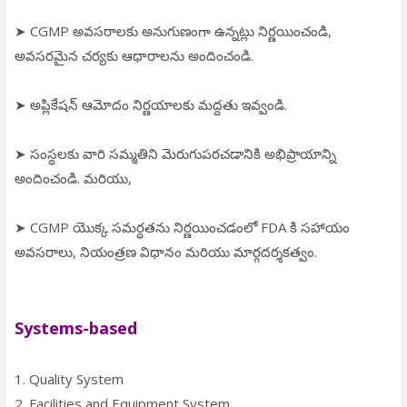
➤ CGMP అవసరాలకు అనుగుణంగా ఉన్నట్లు నిర్ణయించండి,
అవసరమైన చర్యకు ఆధారాలను అందించండి.
➤ అప్లికేషన్ ఆమోదం నిర్ణయాలకు మద్దతు ఇవ్వండి.
➤ సంస్థలకు వారి సమ్మతిని మెరుగుపరచడానికి అభిప్రాయాన్ని
అందించండి. మరియు,
➤ CGMP యొక్క సమర్ధతను నిర్ణయించడంలో FDA కి సహాయం
అవసరాలు, నియంత్రణ విధానం మరియు మార్గదర్శకత్వం.
Systems-based
1. Quality System
2. Facilities and Equipment System