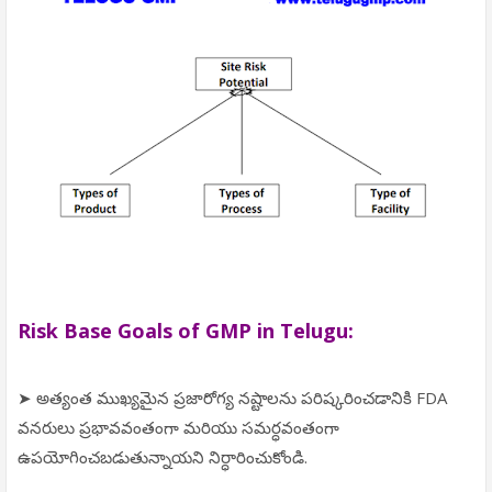
Risk Base Goals of GMP in Telugu:
➤ అత్యంత ముఖ్యమైన ప్రజారోగ్య నష్టాలను పరిష్కరించడానికి FDA
వనరులు ప్రభావవంతంగా మరియు సమర్ధవంతంగా
ఉపయోగించబడుతున్నాయని నిర్ధారించుకోండి.