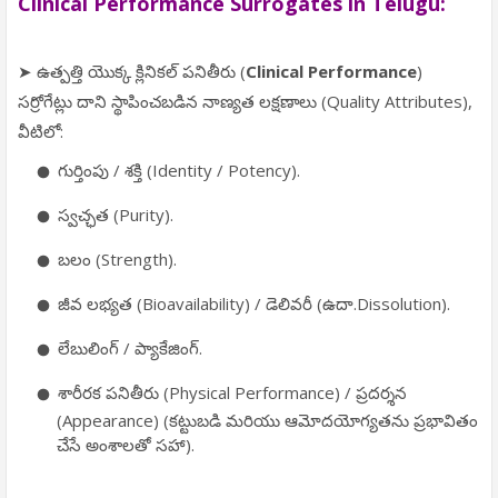
Clinical Performance
Surrogates
in Telugu:
➤ ఉత్పత్తి యొక్క క్లినికల్ పనితీరు (
Clinical Performance
)
సర్రోగేట్లు దాని స్థాపించబడిన నాణ్యత లక్షణాలు (Quality Attributes),
వీటిలో:
గుర్తింపు / శక్తి (Identity / Potency).
స్వచ్ఛత (Purity).
బలం (Strength).
జీవ లభ్యత (Bioavailability) / డెలివరీ (ఉదా.Dissolution).
లేబులింగ్ / ప్యాకేజింగ్.
శారీరక పనితీరు (Physical Performance) / ప్రదర్శన
(Appearance) (కట్టుబడి మరియు ఆమోదయోగ్యతను ప్రభావితం
చేసే అంశాలతో సహా).