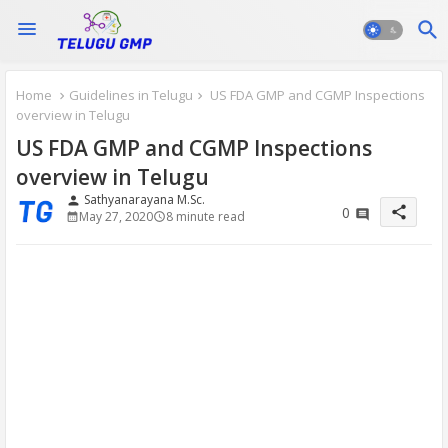
Home
Guidelines in Telugu
US FDA GMP and CGMP Inspections
overview in Telugu
US FDA GMP and CGMP Inspections
overview in Telugu
Sathyanarayana M.Sc.
person
share
0
May 27, 2020
8 minute read