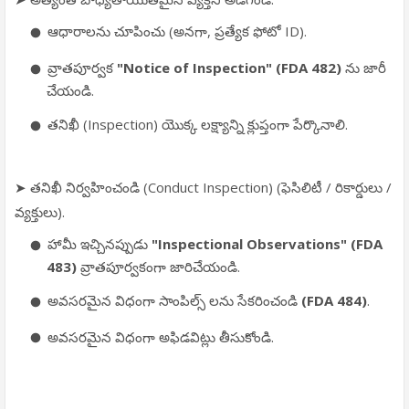
ఆధారాలను చూపించు (అనగా, ప్రత్యేక ఫోటో ID).
వ్రాతపూర్వక
"Notice of Inspection" (FDA 482)
ను జారీ
చేయండి.
తనిఖీ (Inspection) యొక్క లక్ష్యాన్ని క్లుప్తంగా పేర్కొనాలి.
➤ తనిఖీ నిర్వహించండి (Conduct Inspection) (ఫెసిలిటీ / రికార్డులు /
వ్యక్తులు).
హామీ ఇచ్చినప్పుడు
"Inspectional Observations" (FDA
483)
వ్రాతపూర్వకంగా జారిచేయండి.
అవసరమైన విధంగా సాంపిల్స్ లను సేకరించండి
(FDA 484)
.
అవసరమైన విధంగా అఫిడవిట్లు తీసుకోండి.