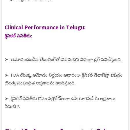
Clinical Performance in Telugu:
క్లినికల్ పనితీరు:
➤ ఆమోదించబడిన లేబులింగ్‌లో వివరించిన విధంగా డ్రగ్ పనిచేస్తుంది.
➤ FDA యొక్క ఆమోదం నిర్ణయం ఆధారంగా క్లినికల్ డేటాబేస్లో ఔషధం
యొక్క సంబంధిత లక్షణాలను అందిస్తుంది.
➤ క్లినికల్ పనితీరు కోసం సర్రోగేట్‌లుగా ఉపయోగపడే ఈ లక్షణాలు
ఏమిటి ?.