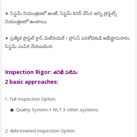
➤ సిస్టమ్ నియంత్రణలో ఉంటే, సిస్టమ్ కవర్ చేసిన అన్ని ప్రొఫైల్స్
నియంత్రణలో ఉంటాయి.
➤ ప్రత్యేక ప్రొఫైల్ క్లాస్ మెటీరియల్ / ప్రాసెస్ పరిశోధకుడి అభీష్టానుసారం
సిస్టమ్ ఎంపిక చేయబడింది.
Inspection Rigor:
తనిఖీ పటిమ:
2 basic approaches:
1. Full Inspection Option.
Quality System + NLT 3 other systems.
2. Abbreviated Inspection Option.