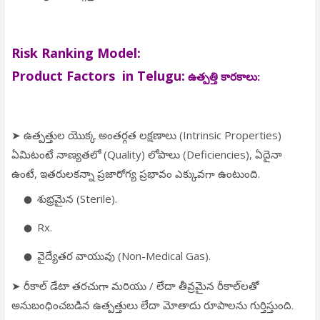
Risk Ranking Model:
Product Factors in Telugu:
ఉత్పత్తి కారకాలు:
➤ ఉత్పత్తుల యొక్క అంతర్గత లక్షణాలు (Intrinsic Properties)
ఏమిటంటే నాణ్యతలో (Quality) లోపాలు (Deficiencies), ఏదైనా
ఉంటే, ఇతరులకన్నా ప్రజారోగ్య ప్రభావం ఎక్కువగా ఉంటుంది.
శుభ్రమైన (Sterile).
Rx.
వైద్యేతర వాయువు (Non-Medical Gas).
➤ రీకాల్ డేటా తరచుగా మరియు / లేదా తీవ్రమైన రీకాల్‌లతో
అనుబంధించబడిన ఉత్పత్తులు లేదా మోతాదు రూపాలను గుర్తిస్తుంది.