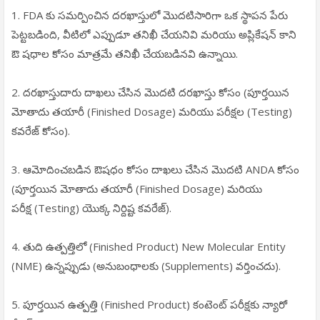
1. FDA కు సమర్పించిన దరఖాస్తులో మొదటిసారిగా ఒక స్థాపన పేరు
పెట్టబడింది, వీటిలో ఎప్పుడూ తనిఖీ చేయనివి మరియు అప్లికేషన్ కాని
ఔ షధాల కోసం మాత్రమే తనిఖీ చేయబడినవి ఉన్నాయి.
2. దరఖాస్తుదారు దాఖలు చేసిన మొదటి దరఖాస్తు కోసం (పూర్తయిన
మోతాదు తయారీ (Finished Dosage) మరియు పరీక్షల (Testing)
కవరేజ్ కోసం).
3. ఆమోదించబడిన ఔషధం కోసం దాఖలు చేసిన మొదటి ANDA కోసం
(పూర్తయిన మోతాదు తయారీ (Finished Dosage) మరియు
పరీక్ష (Testing) యొక్క నిర్దిష్ట కవరేజ్).
4. తుది ఉత్పత్తిలో (Finished Product) New Molecular Entity
(NME) ఉన్నప్పుడు (అనుబంధాలకు (Supplements) వర్తించదు).
5. పూర్తయిన ఉత్పత్తి (Finished Product) కంటెంట్ పరీక్షకు న్యారో