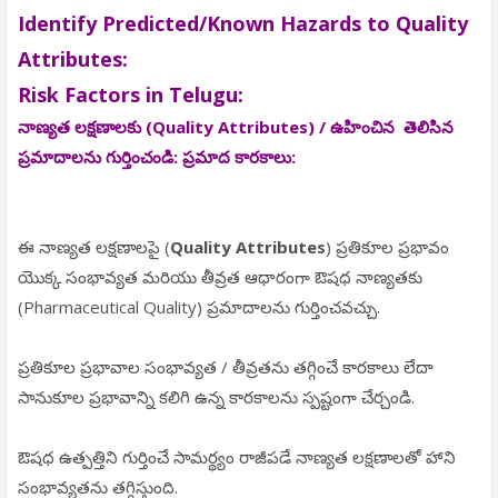
Identify Predicted/Known Hazards to Quality
Attributes:
Risk Factors in Telugu:
నాణ్యత లక్షణాలకు (
Quality Attributes
) / ఉహించిన తెలిసిన
ప్రమాదాలను గుర్తించండి: ప్రమాద కారకాలు:
ఈ నాణ్యత లక్షణాలపై (
Quality Attributes
) ప్రతికూల ప్రభావం
యొక్క సంభావ్యత మరియు తీవ్రత ఆధారంగా ఔషధ నాణ్యతకు
(Pharmaceutical Quality) ప్రమాదాలను గుర్తించవచ్చు.
ప్రతికూల ప్రభావాల సంభావ్యత / తీవ్రతను తగ్గించే కారకాలు లేదా
సానుకూల ప్రభావాన్ని కలిగి ఉన్న కారకాలను స్పష్టంగా చేర్చండి.
ఔషధ ఉత్పత్తిని గుర్తించే సామర్థ్యం రాజీపడే నాణ్యత లక్షణాలతో హాని
సంభావ్యతను తగ్గిస్తుంది.