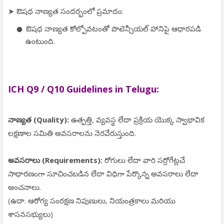
➤ ఔషధ నాణ్యత సందర్భంలో ప్రమాదం:
ఔషధ నాణ్యత కోల్పోవటంతో పొటెన్సీయల్ హానిపై ఆధారపడి
ఉంటుంది.
ICH Q9 / Q10 Guidelines in Telugu:
నాణ్యత (Quality):
ఉత్పత్తి, వ్యవస్థ లేదా ప్రక్రియ యొక్క స్వాభావిక
లక్షణాల సమితి అవసరాలను నెరవేరుస్తుంది.
అవసరాలు (Requirements):
రోగులు లేదా వారి సర్రోగేట్లచే
సాధారణంగా సూచించబడిన లేదా విధిగా పేర్కొన్న అవసరాలు లేదా
అంచనాలు.
(ఉదా. ఆరోగ్య సంరక్షణ నిపుణులు, నియంత్రకాలు మరియు
శాసనసభ్యులు)