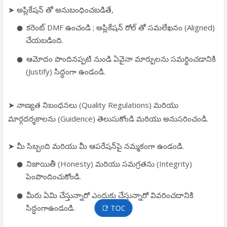
➤ అప్లికేషన్ తో అనుబంధించబడితే,
కరెంట్ DMF ఉంచండి ; అప్లికేషన్ రోల్ తో సమలేఖనం (Aligned)
చేయబడింది.
ఆమోదం పొందినప్పటి నుండి ఏవైనా మార్పులను సమర్థించడానికి
(Justify) సిద్ధంగా ఉండండి.
➤ నాణ్యత నిబంధనలు (Quality Regulations) మరియు
మార్గదర్శకాలను (Guidence) తెలుసుకోండి మరియు అనుసరించండి.
➤ మీ సిబ్బంది మరియు మీ ఆపరేషన్‌పై నమ్మకంగా ఉండండి.
నిజాయితీ (Honesty) మరియు సమగ్రతను (Integrity)
పెంపొందించుకోండి.
మీరు ఏమి చేస్తున్నారో ఎందుకు చేస్తున్నారో వివరించదానికి
సిద్ధంగాఉండండి.
📑 TOC