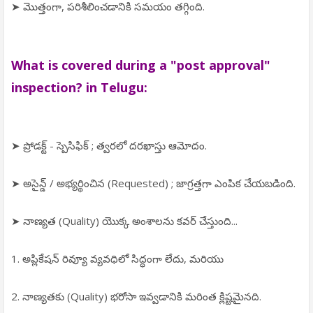
➤ మొత్తంగా, పరిశీలించడానికి సమయం తగ్గింది.
What is covered during a "post approval"
inspection? in Telugu:
➤ ప్రోడక్ట్ - స్పెసిఫిక్ ; త్వరలో దరఖాస్తు ఆమోదం.
➤ అసైన్డ్ / అభ్యర్థించిన (Requested) ; జాగ్రత్తగా ఎంపిక చేయబడింది.
➤ నాణ్యత (Quality) యొక్క అంశాలను కవర్ చేస్తుంది...
1. అప్లికేషన్ రివ్యూ వ్యవధిలో సిద్ధంగా లేదు, మరియు
2. నాణ్యతకు (Quality) భరోసా ఇవ్వడానికి మరింత క్లిష్టమైనది.