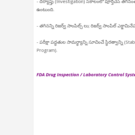
- దర్యాప్తు (Investigation) సకాలంలో పూర్తిచేసే తగిన
ఉంటుంది.
- తగినన్ని రిజర్వ్ సాంపిల్స్ లు; రిజర్వ్ సాంపిల్ ఎక్జామి
- పరీక్షా పద్ధతుల సామర్థ్యాన్ని సూచించే స్థిరత్వాన్ని (St
Program).
FDA Drug Inspection / Laboratory Control Syst