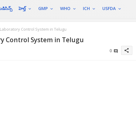
ెడిసిన్స్
హెల్త్
GMP
WHO
ICH
USFDA
 Laboratory Control System in Telugu
ry Control System in Telugu
share
0