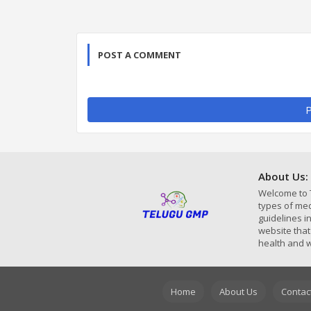
POST A COMMENT
P
About Us:
Welcome to 
types of med
guidelines 
website that
health and w
Home
About Us
Contac