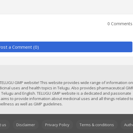
0 Comments
ost a Comment (0)
TELUGU GMP website! This website provides wide range of information on 
icinal uses and health topics in Telugu. Also provides pharmaceutical GM
in Telugu and English. TELUGU GMP website is a dedicated and passionate
 aims to provide information about medicinal uses and all things related t
ellness as well as GMP guidelines.
t us
Disclaimer
Privacy Policy
Terms & conditions
Auth