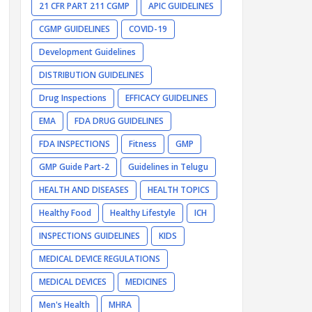
21 CFR PART 211 CGMP
APIC GUIDELINES
CGMP GUIDELINES
COVID-19
Development Guidelines
DISTRIBUTION GUIDELINES
Drug Inspections
EFFICACY GUIDELINES
EMA
FDA DRUG GUIDELINES
FDA INSPECTIONS
Fitness
GMP
GMP Guide Part-2
Guidelines in Telugu
HEALTH AND DISEASES
HEALTH TOPICS
Healthy Food
Healthy Lifestyle
ICH
INSPECTIONS GUIDELINES
KIDS
MEDICAL DEVICE REGULATIONS
MEDICAL DEVICES
MEDICINES
Men's Health
MHRA