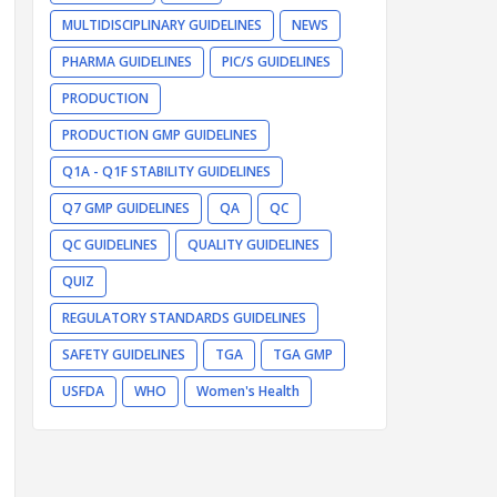
MULTIDISCIPLINARY GUIDELINES
NEWS
PHARMA GUIDELINES
PIC/S GUIDELINES
PRODUCTION
PRODUCTION GMP GUIDELINES
Q1A - Q1F STABILITY GUIDELINES
Q7 GMP GUIDELINES
QA
QC
QC GUIDELINES
QUALITY GUIDELINES
QUIZ
REGULATORY STANDARDS GUIDELINES
SAFETY GUIDELINES
TGA
TGA GMP
USFDA
WHO
Women's Health