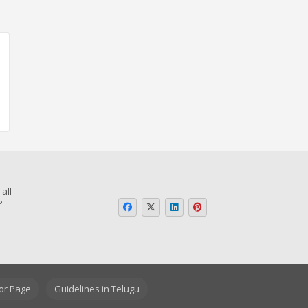
all
P
o
or Page
Guidelines in Telugu