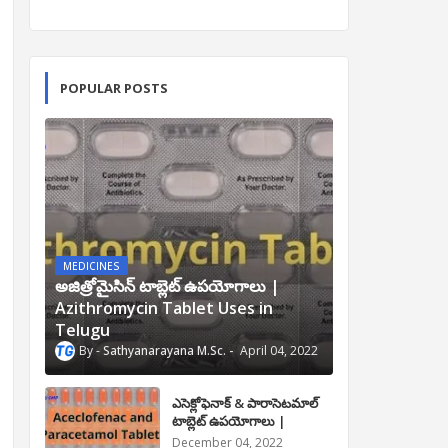
POPULAR POSTS
MEDICINES
అజిత్రోమైసిన్ టాబ్లెట్ ఉపయోగాలు |
Azithromycin Tablet Uses in
Telugu
Sathyanarayana M.Sc.
April 04, 2022
ఎసెక్లోఫెనాక్ & పారాసెటమాల్
టాబ్లెట్ ఉపయోగాలు |
Aceclofenac and
December 04, 2022