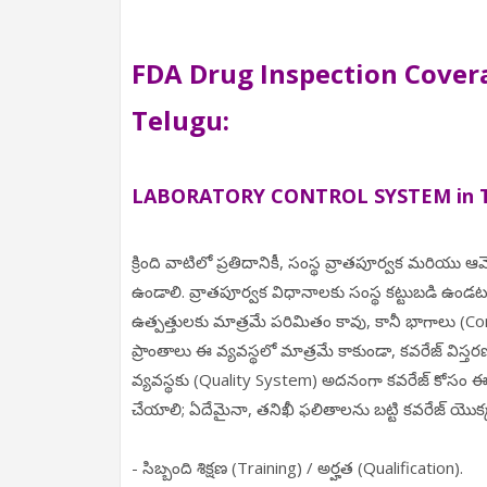
FDA Drug Inspection Covera
Telugu:
LABORATORY CONTROL SYSTEM in T
క్రింది వాటిలో ప్రతిదానికీ, సంస్థ వ్రాతపూర్వక మరియ
ఉండాలి. వ్రాతపూర్వక విధానాలకు సంస్థ కట్టుబడి ఉండటం
ఉత్పత్తులకు మాత్రమే పరిమితం కావు, కానీ భాగాలు (C
ప్రాంతాలు ఈ వ్యవస్థలో మాత్రమే కాకుండా, కవరేజ్ విస్
వ్యవస్థకు (Quality System) అదనంగా కవరేజ్ కోసం ఈ వ
చేయాలి; ఏదేమైనా, తనిఖీ ఫలితాలను బట్టి కవరేజ్ యొక
- సిబ్బంది శిక్షణ (Training) / అర్హత (Qualification).