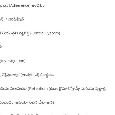
కట్టుబడి (Adherence) ఉండటం.
్ / వెరిఫికేషన్.
 నియంత్రణ వ్యవస్థ (Control System).
ు.
 (Investigation).
శ్లేషణాత్మక (Analytical) రికార్డులు.
ు నిలుపుదల (Retention) (ఉదా. క్రోమాటోగ్రామ్స్ మరియు స్పెక్ట్రా).
 సంబంధం; ఉపయోగించని డేటా ఉనికి.