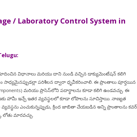
ge / Laboratory Control System in
elugu:
ు ఆమోదించిన విధానాలు మరియు దాని నుండి వచ్చిన డాక్యుమెంటేషన్ కలిగి
 సాధ్యమైనప్పుడల్లా పరిశీలన ద్వారా ధృవీకరించాలి. ఈ ప్రాంతాలు పూర్తయిన
omponents) మరియు ప్రాసెస్‌లోని పదార్థాలను కూడా కలిగి ఉండవచ్చు. ఈ
తరణకు హామీ ఇచ్చే ఇతర వ్యవస్థలలో కూడా లోపాలను సూచిస్తాయి. నాణ్యత
్యవస్థను ఎంచుకున్నప్పుడు, క్రింద జాబితా చేయబడిన అన్ని ప్రాంతాలను కవర్
్క లోతు మారవచ్చు.