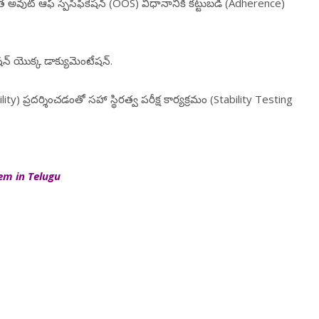
ంత అవుట్ ఆఫ్ స్పెసిఫికేషన్ (OOS) విధానానికి కట్టుబడి (Adherence)
నేషన్ యొక్క డాక్యుమెంటేషన్.
ability) ప్రదర్శించడంతో సహా స్థిరత్వ పరీక్ష కార్యక్రమం (Stability Testing
em in Telugu