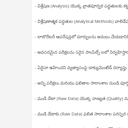
- విశ్లేషణ (Analysis) యొక్క వ్రాతపూర్వక పద్ధతులకు 
- విశ్లేషణాత్మక పద్ధతుల (Analytical Methods) వాలిడేషన
- లాబొరేటరీ ఆపరేషన్లలో మార్పులను అమలు చేయడానికి
- అవసరమైన పరీక్షలను సరైన సాంపిల్స్ లలో నిర్వహిస్తార
- ఏదైనా ఉహించని వ్యత్యాసంపై డాక్యుమెంటేడ్ దర్యాప్తు
- అన్ని పరీక్షలు మరియు ఫలితాల సారాంశాల నుండి పూర్తి వి
- ముడి డేటా (Raw Data) యొక్క నాణ్యత (Quality) మరియ
- ముడి డేటాకు (Raw Data) ఫలిత సారాంశాల పరస్పర