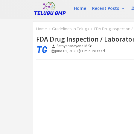
Home
Recent Posts
మ
Home
Guidelines in Telugu
FDA Drug Inspection /
FDA Drug Inspection / Laborato
Sathyanarayana M.Sc.
person
June 01, 2020
1 minute read