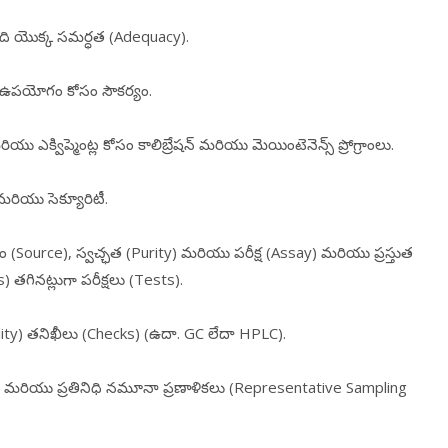
ంది యొక్క సమర్ధత (Adequacy).
ిన ఉపయోగం కోసం సౌకర్యం.
ు ఎక్విప్మెంట్ల కోసం కాలిబ్రేషన్ మరియు మెయింటెనెన్స్ ప్రోగ్రాంలు.
 మరియు సెక్యూరిటీ.
ource), స్వచ్ఛత (Purity) మరియు పరీక్ష (Assay) మరియు ప్రస్తుత
గినట్లుగా పరీక్షలు (Tests).
ability) తనిఖీలు (Checks) (ఉదా. GC లేదా HPLC).
s) మరియు ప్రతినిధి నమూనా ప్రణాళికలు (Representative Sampling