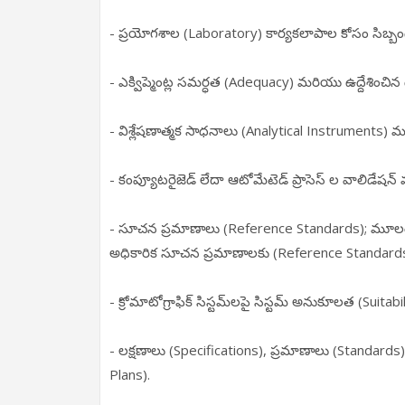
- ప్రయోగశాల (Laboratory) కార్యకలాపాల కోసం సిబ్బ
- ఎక్విప్మెంట్ల సమర్ధత (Adequacy) మరియు ఉద్దేశించ
- విశ్లేషణాత్మక సాధనాలు (Analytical Instruments) మరియ
- కంప్యూటరైజెడ్ లేదా ఆటోమేటెడ్ ప్రాసెస్ ల వాలిడేషన్
- సూచన ప్రమాణాలు (Reference Standards); మూలం (S
అధికారిక సూచన ప్రమాణాలకు (Reference Standards) త
- క్రోమాటోగ్రాఫిక్ సిస్టమ్‌లపై సిస్టమ్ అనుకూలత (Suit
- లక్షణాలు (Specifications), ప్రమాణాలు (Standard
Plans).