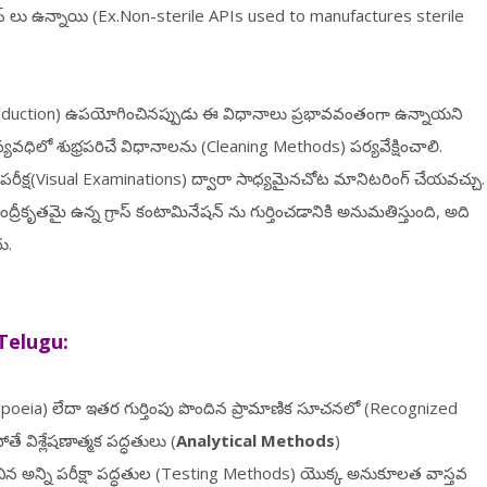
స్ లు ఉన్నాయి (Ex.Non-sterile APIs used to manufactures sterile
duction) ఉపయోగించినప్పుడు ఈ విధానాలు ప్రభావవంతంగా ఉన్నాయని
వ్యవధిలో శుభ్రపరిచే విధానాలను (Cleaning Methods) పర్యవేక్షించాలి.
్య పరీక్ష(Visual Examinations) ద్వారా సాధ్యమైనచోట మానిటరింగ్ చేయవచ్చు
ంద్రీకృతమై ఉన్న గ్రాస్ కంటామినేషన్ ను గుర్తించడానికి అనుమతిస్తుంది, అది
ు.
Telugu:
eia) లేదా ఇతర గుర్తింపు పొందిన ప్రామాణిక సూచనలో (Recognized
 విశ్లేషణాత్మక పద్ధతులు (
Analytical Methods
)
న అన్ని పరీక్షా పద్ధతుల (Testing Methods) యొక్క అనుకూలత వాస్తవ