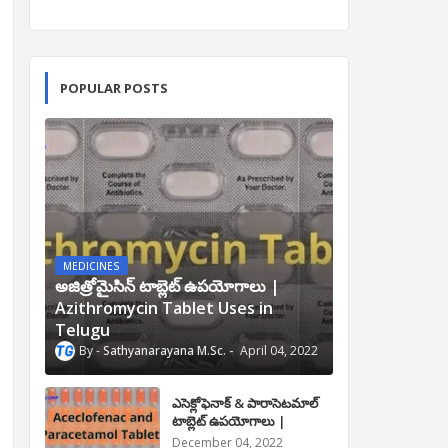
POPULAR POSTS
MEDICINES
అజిత్రోమైసిన్ టాబ్లెట్ ఉపయోగాలు |
Azithromycin Tablet Uses in
Telugu
Sathyanarayana M.Sc.
April 04, 2022
ఎసెక్లోఫెనాక్ & పారాసెటమాల్
టాబ్లెట్ ఉపయోగాలు |
Aceclofenac and
December 04, 2022