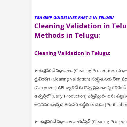
TGA GMP GUIDELINES PART-2 IN TELUGU
Cleaning Validation in Tel
Methods in Telugu:
Cleaning Validation in Telugu:
➤ శుభ్రపరిచే విధానాలు (Cleaning Procedures) సాధా
ధ్రువీకరణ (Cleaning Validation) పరిస్థితులకు లేదా 
(Carryover)
API
క్వాలిటీ కు గొప్ప ప్రమాదాన్ని కలిగ
ఉత్పత్తిలో (Early Production) ఎక్విప్మెంట్స్ లను శు
అనవసరం,ఇక్కడ తదుపరి శుద్దీకరణ దశల (Purificatio
➤ శుభ్రపరిచే విధానాల వాలిడేషన్ (Cleaning Procedures