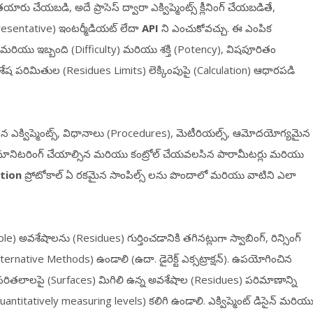
రు చేయబడి, అదే ప్రాసెస్ ద్వారా ఎక్విప్మెంట్స్ క్లీనింగ్ చేయబడితే,
resentative) ఇంటర్మీడియట్ లేదా
API
ని ఎంచుకోవచ్చు. ఈ ఎంపిక
y) మరియు ఇబ్బంది (Difficulty) మరియు శక్తి (Potency), విషపూరితం
శేష పరిమితుల (Residues Limits) లెక్కింపుపై (Calculation) ఆధారపడి
లసిన ఎక్విప్మెంట్స్, విధానాలు (Procedures), మెటీరియల్స్, ఆమోదయోగ్యమైన
, మానిటరింగ్ చేయాల్సిన మరియు కంట్రోల్ చేయవలసిన పారామీటర్లు మరియు
tion
ప్రోటోకాల్ ఏ రకమైన సాంపిల్స్ లను పొందాలో మరియు వాటిని ఎలా
e) అవశేషాలను (Residues) గుర్తించడానికి తగినట్లుగా స్వాబింగ్, రిన్సింగ్
ernative Methods) ఉండాలి (ఉదా. డైరెక్ట్ ఎక్సట్రాక్షన్). ఉపయోగించిన
ెంట్ ఉపరితలాలపై (Surfaces) మిగిలి ఉన్న అవశేషాల (Residues) పరిమాణాన్ని
antitatively measuring levels) కలిగి ఉండాలి. ఎక్విప్మెంట్ డిసైన్ మరియ