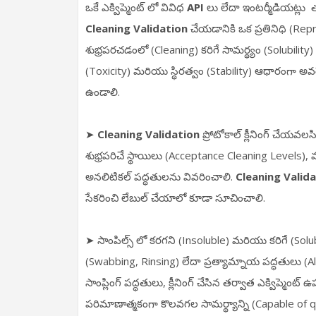
ఒకే ఎక్విప్మెంట్ లో వివిధ
API
లు లేదా ఇంటర్మీడియట్లు తయా
Cleaning Validation
చేయడానికి ఒక ప్రతినిధి (Rep
శుభ్రపరచడంలో (Cleaning) కరిగే సామర్థ్యం (Solubilit
(Toxicity) మరియు స్థిరత్వం (Stability) ఆధారంగా అవ
ఉండాలి.
➤
Cleaning Validation
ప్రోటోకాల్ క్లీనింగ్ చేయవ
శుభ్రపరిచే స్థాయిలు (Acceptance Cleaning Levels)
అనలిటికల్ పద్ధతులను వివరించాలి.
Cleaning Valida
సేకరించి లేబుల్ చేయాలో కూడా సూచించాలి.
➤ సాంపిల్స్ లో కరగని (Insoluble) మరియు కరిగే (Solubl
(Swabbing, Rinsing) లేదా ప్రత్యామ్నాయ పద్ధతులు (Alt
సాంప్లింగ్ పద్ధతులు, క్లీనింగ్ చేసిన తర్వాత ఎక్విప్మ
పరిమాణాత్మకంగా కొలవగల సామర్థ్యాన్ని (Capable of qu