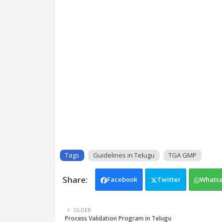
Tags
Guidelines in Telugu
TGA GMP
Facebook
Twitter
Whats
OLDER
Process Validation Program in Telugu