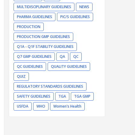
MULTIDISCIPLINARY GUIDELINES
NEWS
PHARMA GUIDELINES
PIC/S GUIDELINES
PRODUCTION
PRODUCTION GMP GUIDELINES
Q1A - Q1F STABILITY GUIDELINES
.
Q7 GMP GUIDELINES
QA
QC
QC GUIDELINES
QUALITY GUIDELINES
QUIZ
REGULATORY STANDARDS GUIDELINES
SAFETY GUIDELINES
TGA
TGA GMP
USFDA
WHO
Women's Health