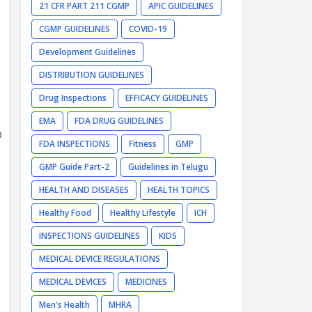
21 CFR PART 211 CGMP
APIC GUIDELINES
CGMP GUIDELINES
COVID-19
Development Guidelines
DISTRIBUTION GUIDELINES
Drug Inspections
EFFICACY GUIDELINES
EMA
FDA DRUG GUIDELINES
ి
FDA INSPECTIONS
Fitness
GMP
GMP Guide Part-2
Guidelines in Telugu
HEALTH AND DISEASES
HEALTH TOPICS
Healthy Food
Healthy Lifestyle
ICH
INSPECTIONS GUIDELINES
KIDS
MEDICAL DEVICE REGULATIONS
MEDICAL DEVICES
MEDICINES
Men's Health
MHRA