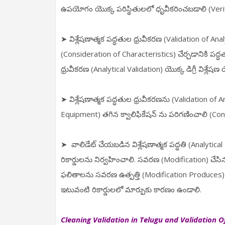
ఉపయోగం యొక్క పరిస్థితులలో ధృవీకరించబడాలి (Veri
➤ విశ్లేషణాత్మక పద్ధతుల ధ్రువీకరణ (Validation of An
(Consideration of Characteristics) చేర్చడానికి పద్
ధ్రువీకరణ (Analytical Validation) యొక్క డిగ్రీ విశ్లేష
➤ విశ్లేషణాత్మక పద్ధతుల ధ్రువీకరణను (Validation of A
Equipment) తగిన క్వాలిఫికేషన్ ను పరిగణించాలి (Con
➤ వాలిడేట్ చేయబడిన విశ్లేషణాత్మక పద్ధతి (Analytic
రికార్డులను నిర్వహించాలి. సవరణ (Modification) చేస
ఫలితాలను సవరణ ఉత్పత్తి (Modification Produces) 
ఇటువంటి రికార్డులలో మార్పుకు కారణం ఉండాలి.
Cleaning Validation in Telugu and
Validation O