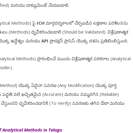
fied) మరియు డాక్యుమెంట్ చేయబడాలి.
alytical Methods) పై
ICH
మార్గదర్శకాలలో చేర్చబడిన లక్షణాల పరిశీలనను
ధతులు (Methods) ధృవీకరించబడాలి (Should be Validated). విశ్లేషణాత్మక
ణ యొక్క ఉద్దేశ్యం మరియు
API
ప్రొడక్షన్ ప్రాసెస్ యొక్క దశను ప్రతిబింబిస్తుంది.
nalytical Methods) ప్రారంభించే ముందు విశ్లేషణాత్మక పరికరాల (Analytical
sider).
al Method) యొక్క ఏదైనా సవరణ (Any Modification) యొక్క పూర్తి
ిన పద్ధతి వలె ఖచ్చితమైన (Accurate) మరియు నమ్మదగిన (Reliable)
చేస్తుందని ధృవీకరించడానికి (To Verify) సవరణకు తగిన డేటా మరియు
f Analytical Methods in Telugu