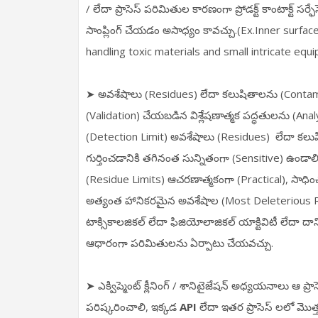
/ లేదా ప్రాసెస్ పరిమితుల కారణంగా ప్రోడక్ట్ కాంటాక్ట్ 
సాంప్లింగ్ చేయడం అసాధ్యం కావచ్చు.(Ex.Inner surfac
handling toxic materials and small intricate equ
➤ అవశేషాలు (Residues) లేదా కలుషితాలను (Contaminan
(Validation) చేయబడిన విశ్లేషణాత్మక పద్ధతులను (Analy
(Detection Limit) అవశేషాలు (Residues) లేదా కలుష
గుర్తించడానికి తగినంత సున్నితంగా (Sensitive) ఉండా
(Residue Limits) ఆచరణాత్మకంగా (Practical), సాధి
అత్యంత హానికరమైన అవశేషాల (Most Deleterious 
టాక్సికాలజికల్ లేదా ఫిజియోలాజికల్ యాక్టివిటీ లే
ఆధారంగా పరిమితులను ఏర్పాటు చేయవచ్చు.
➤ ఎక్విప్మెంట్ క్లీనింగ్ / శానిటైజేషన్ అధ్యయనాలు ఆ ప
పరిష్కరించాలి, ఇక్కడ
API
లేదా ఇతర ప్రాసెస్ లలో మొత్