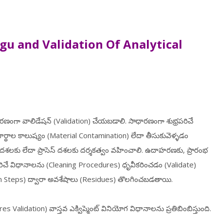
ugu and
Validation Of Analytical
రణంగా వాలిడేషన్ (Validation) చేయబడాలి. సాధారణంగా శుభ్రపరిచే
పదార్థాల కాలుష్యం (Material Contamination) లేదా తీసుకువెళ్ళడం
ించే దశలకు లేదా ప్రాసెస్ దశలకు దర్శకత్వం వహించాలి. ఉదాహరణకు, ప్రారంభ
భ్రపరిచే విధానాలను (Cleaning Procedures) ధృవీకరించడం (Validate)
n Steps) ద్వారా అవశేషాలు (Residues) తొలగించబడతాయి.
 Validation) వాస్తవ ఎక్విప్మెంట్ వినియోగ విధానాలను ప్రతిబింబిస్తుంది.