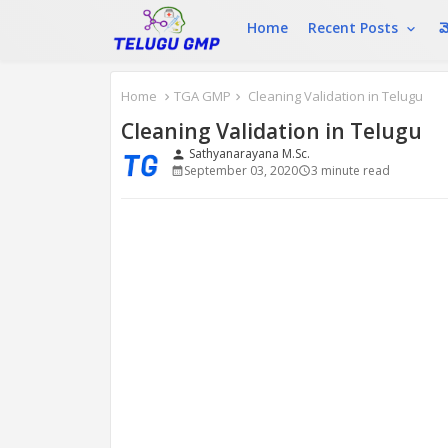
Home
Recent Posts
మ
Home
TGA GMP
Cleaning Validation in Telugu
Cleaning Validation in Telugu
Sathyanarayana M.Sc.
person
September 03, 2020
3 minute read