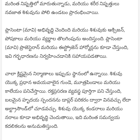
మరింత నిష్పత్తిలో మారుతున్నాడు, మరియు శరీర నిష్పత్తులు
నవజాత శిశువును పోలి ఉండటం ప్రారంభించాయి.
ప్లాసెంటా (మావి) అభివృద్ధి చెందింది మరియు శిశువుకు ఆక్సిజన్,
పోషకాలు మరియు వ్యర్థాల తొలగింపును అందిస్తుంది. ప్లాసెంటా
(మావి) ప్రొజెస్టెరాన్ మరియు ఈస్ట్రోజెన్ హార్మోన్లను కూడా చేస్తుంది,
ఇవి గర్భధారణను నిర్వహించడానికి సహాయపడతాయి.
చాలా క్లిష్టమైన నిర్మాణాలు ఇప్పుడు స్థానంలో ఉన్నాయి. శిశువు
యొక్క ప్రధాన అవయవాలైన గుండె, మూత్రపిండాలు మరియు
కాలేయం పనిచేస్తాయి. రక్తప్రసరణ వ్యవస్థ పూర్తిగా పని చేస్తుంది,
బలమైన హృదయ స్పందనను డాప్లర్ పరికరం ద్వారా వినవచ్చు లేదా
అల్ట్రాసౌండ్‌లో చూడవచ్చు. శిశువు యొక్క కండరాలు మరియు
నరాలు కూడా అభివృద్ధి చెందుతాయి, ఇది మరింత సమన్వయ
కదలికలను అనుమతిస్తుంది.