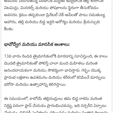
అవసరం. పెరుగుతున్న పిండానికి మద్దతు ఇవ్వడానికి తల్లి శరీరానికి
విటమిన్లు, మినరల్స్ మరియు పోషకాలను స్థిరంగా తీసుకోవడం
అవసరం. క్రమం తప్పకుండా ప్రినేటల్ చెక్-అప్‌లతో పాటు సమతుల్య
ఆహారం, తల్లి మరియు బిడ్డ ఇద్దరి ఆరోగ్యం మరియు శ్రేయస్సుకు
కీలకం.
భావోద్వేగ మరియు మానసిక అంశాలు:
13వ వారం రెండవ త్రైమాసికంలోకి మారడాన్ని సూచిస్తుంది, ఈ కాలం
మొదటి త్రైమాసికంతో పోలిస్తే చాలా మంది మహిళలు మరింత
ఆనందదాయకంగా మరియు సౌకర్యంగా భావిస్తారు. గర్భం యొక్క
ప్రారంభ లక్షణాల ఉపశమనం మరియు శరీరంలో కనిపించే మార్పులు
భరోసా మరియు ఉత్సాహాన్ని కలిగిస్తాయి.
ఈ సమయంలో, కాబోయే తల్లిదండ్రులు తమ బిడ్డ రాకను మరింత
నిర్దిష్ట పరంగా ప్లాన్ చేయడం ప్రారంభించవచ్చు. ఇది నర్సరీని ఏర్పాటు
చేయడం, డెలివరీ ఎంపికలను చర్చించడం మరియు సంతాన శైలులను