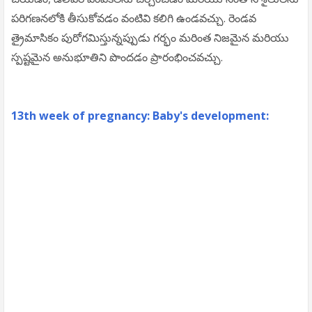
పరిగణనలోకి తీసుకోవడం వంటివి కలిగి ఉండవచ్చు. రెండవ
త్రైమాసికం పురోగమిస్తున్నప్పుడు గర్భం మరింత నిజమైన మరియు
స్పష్టమైన అనుభూతిని పొందడం ప్రారంభించవచ్చు.
13th week of pregnancy: Baby's development: