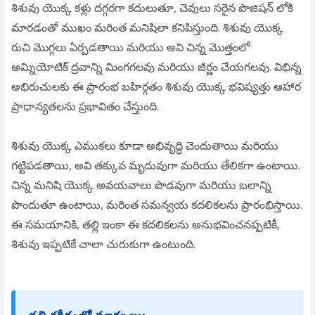
శిశువు యొక్క కళ్లు దగ్గరగా కదులుతూ, చెవులు సరైన పొజిషన్ లోకి
మారడంతో ముఖం మరింత మనిషిలా కనిపిస్తుంది. శిశువు యొక్క
రుచి మొగ్గలు ఏర్పడతాయి మరియు అవి చిన్న మొత్తంలో
అమ్నియోటిక్ ద్రవాన్ని మింగగలవు మరియు జీర్ణం చేయగలవు. విభిన్న
అభిరుచులకు ఈ ప్రారంభ బహిర్గతం శిశువు యొక్క భవిష్యత్తు ఆహార
ప్రాధాన్యతలను ప్రభావితం చేస్తుంది.
శిశువు యొక్క ఎముకలు కూడా అభివృద్ధి చెందుతాయి మరియు
గట్టిపడతాయి, అవి తక్కువ మృదువుగా మరియు తేలికగా ఉంటాయి.
చిన్న మనిషి యొక్క అవయవాలు పొడవుగా మరియు బలాన్ని
పొందుతూ ఉంటాయి, మరింత సమన్వయ కదలికలను ప్రారంభిస్తాయి.
ఈ సమయానికి, తల్లి ఇంకా ఈ కదలికలను అనుభవించనప్పటికీ,
శిశువు ఇప్పటికే చాలా చురుకుగా ఉంటుంది.