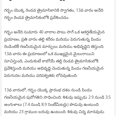
గర్భం యొక్క రెండవ త్రైమాసికానికి స్వాగతం, 13వ వారం అనేది
గర్భం రెండవ త్రైమాసికంలోకి ప్రవేశించడం.
గర్భం అనేది సుమారు 40 వారాల పాటు సాగే ఒక ఆకర్షణీయమైన
ప్రయాణం, ప్రతి వారం తల్లి శరీరం మరియు పెరుగుతున్న పిండం
రెండింటికీ గణనీయమైన మార్పులు మరియు అభివృద్ధిని తెస్తుంది.
13వ వారం ఈ ప్రయాణంలో ఒక ముఖ్యమైన మైలురాయిని
సూచిస్తుంది, ఎందుకంటే కాబోయే తల్లి రెండవ త్రైమాసికంలోకి
ప్రవేశిస్తుంది మరియు అభివృద్ధి చెందుతున్న పిండం గణనీయమైన
పెరుగుదల మరియు పరిపక్వతకు లోనవుతుంది.
13వ వారంలో, గర్భం యొక్క ప్రారంభ దశల నుండి పిండం
గణనీయమైన పురోగతిని సాధించింది. శిశువు ఇప్పుడు 2.9 నుండి 3.5
అంగుళాలు (7.4 నుండి 8.9 సెంటీమీటర్లు) పొడువు ఉంటుంది
మరియు 23 గ్రాముల బరువు ఉంటుంది. శిశువు చిన్న మానవుడు