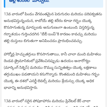
తల్లి శరీరంలో మార్పులు:
13వ వారంలో పిండం వేగవంతమైన పెరుగుదల మరియు పరిపక్వతను
అనుభవిస్తున్నందున, కాబోయే తల్లి శరీరం కూడా గర్భం యొక్క
కొనసాగుతున్న మార్పులకు అనుగుణంగా ఉంటుంది. విస్తరిస్తున్న
గర్భాశయం గుర్తించదగిన "బేబీ బంప్"కి కారణం కావచ్చు మరియు
తల్లి దుస్తులు బిగుతుగా అనిపించడం ప్రారంభించవచ్చు.
హార్మోన్ల హెచ్చుతగ్గులు కొనసాగుతాయి, కానీ చాలా మంది మహిళలు
రెండవ త్రైమాసికంలో ప్రవేశించినప్పుడు ఉదయం అనారోగ్యం
(మార్కింగ్ సిక్నెస్) మరియు రొమ్ము సున్నితత్వం యొక్క లక్షణాలు
తగ్గుముఖం పడతాయని కనుగొన్నారు. కొంతమంది మహిళలు గర్భం
యొక్క ఈ దశలో ఎనర్జీ లెవల్స్ మరియు శ్రేయస్సు యొక్క అధిక
భావాన్ని అనుభవిస్తారు.
13వ వారంలో సరైన పోషకాహారం మరియు ప్రినేటల్ కేర్ చాలా