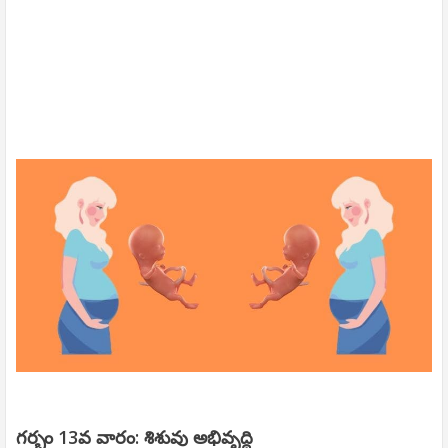
గర్భం 13వ వారం: శిశువు అభివృద్ధి