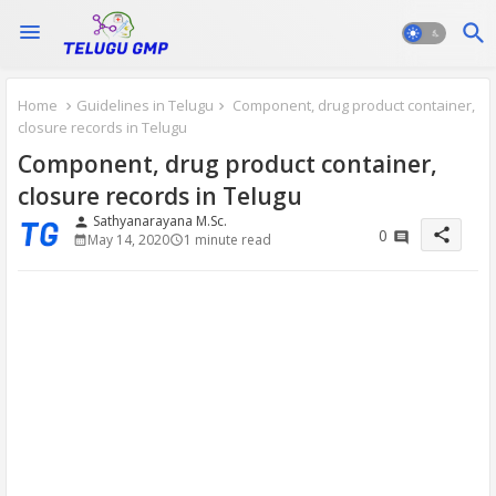
Home
Guidelines in Telugu
Component, drug product container,
closure records in Telugu
Component, drug product container,
closure records in Telugu
Sathyanarayana M.Sc.
person
share
0
May 14, 2020
1 minute read