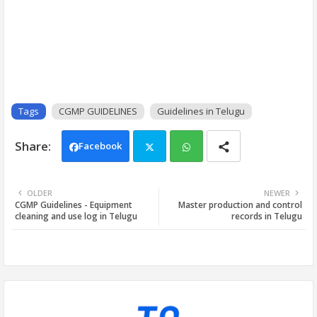
Tags
CGMP GUIDELINES
Guidelines in Telugu
Facebook
Twi
Wh
OLDER
NEWER
CGMP Guidelines - Equipment
Master production and control
tter
ats
cleaning and use log in Telugu
records in Telugu
app