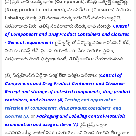
(ఎ) ప్రతి లాట్ యొక్క భాగం (
Component
), ఔషధ ఉత్పత్తి కంటైనర్లు
(
Drug product containers
), మూసివేతలు (
Closures
) మరియు
Labeling
యొక్క ప్రతి రవాణా యొక్క ఐడెంటిటీ మరియు క్వాన్టిటి,
సరఫరాదారు పేరు, తెలిస్తే సరఫరాదారు యొక్క లాట్ నంబర్లు,
Control
of Components and Drug Product Containers and Closures
- General requirements
గైడ్ లైన్స్ లో పేర్కొన్న విధంగా రిసీవింగ్ కోడ్,
మరియు రిసిప్ట్ తేదీ, ప్రధాన తయారీదారు పేరు మరియు స్థానం,
సరఫరాదారు నుండి భిన్నంగా ఉంటే, తెలిస్తే జాబితా చేయబడుతుంది.
(బి) నిర్వహించిన ఏదైనా పరీక్ష లేదా పరీక్షల ఫలితాలు (
Control of
Components and Drug Product Containers and Closures-
Receipt and storage of untested components, drug product
containers, and closures (A)
Testing and approval or
rejection of components, drug product containers, and
closures (D)
or
Packaging and Labeling Control-Materials
examination and usage criteria (A)
గైడ్ లైన్స్ ద్వారా
అవసరమయ్యే వాటితో సహా ) మరియు దాని నుండి పొందిన తీర్మానాలు.