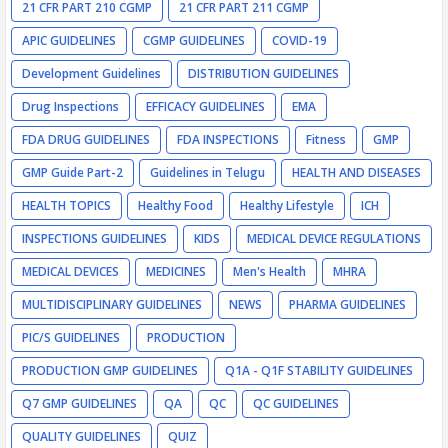
21 CFR PART 210 CGMP
21 CFR PART 211 CGMP
APIC GUIDELINES
CGMP GUIDELINES
COVID-19
Development Guidelines
DISTRIBUTION GUIDELINES
Drug Inspections
EFFICACY GUIDELINES
EMA
FDA DRUG GUIDELINES
FDA INSPECTIONS
Fitness
GMP
GMP Guide Part-2
Guidelines in Telugu
HEALTH AND DISEASES
HEALTH TOPICS
Healthy Food
Healthy Lifestyle
ICH
INSPECTIONS GUIDELINES
KIDS
MEDICAL DEVICE REGULATIONS
MEDICAL DEVICES
MEDICINES
Men's Health
MHRA
MULTIDISCIPLINARY GUIDELINES
NEWS
PHARMA GUIDELINES
PIC/S GUIDELINES
PRODUCTION
PRODUCTION GMP GUIDELINES
Q1A - Q1F STABILITY GUIDELINES
Q7 GMP GUIDELINES
QA
QC
QC GUIDELINES
QUALITY GUIDELINES
QUIZ