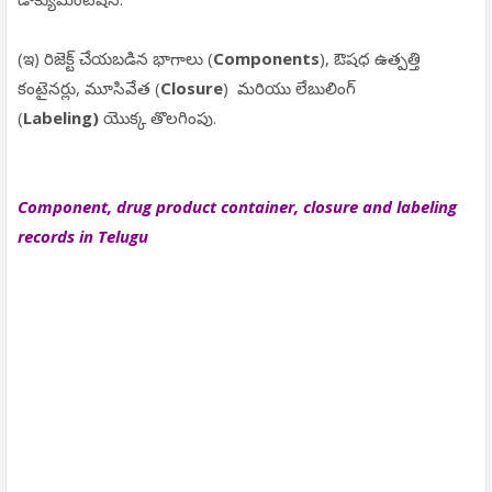
(ఇ) రిజెక్ట్ చేయబడిన భాగాలు (
Components
), ఔషధ ఉత్పత్తి
కంటైనర్లు, మూసివేత (
Closure
) మరియు లేబులింగ్
(
Labeling)
యొక్క తొలగింపు.
Component, drug product container, closure and labeling
records in Telugu