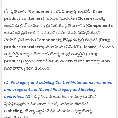
(సి) ప్రతి భాగం (
Component
), ఔషధ ఉత్పత్తి కంటైనర్ (
Drug
product containers
) మరియు మూసివేత (
Closure
) యొక్క
ఇండివిడ్యువల్ జాబితా రికార్డు మరియు ప్రతి భాగానికి (
Component
),
అటువంటి ప్రతి లాట్ ని ఉపయోగించడం యొక్క రికన్సిలియేషన్
చేయాలి. ప్రతి భాగం (
Component
), ఔషధ ఉత్పత్తి కంటైనర్ (
Drug
product containers
) మరియు మూసివేతతో (
Closure
) సంబంధం
ఉన్న ఏదైనా బ్యాచ్ లేదా లాట్ యొక్క ఔషధ ఉత్పత్తిని (
Drug
product)
నిర్ణయించడానికి అనుమతించడానికి జాబితా రికార్డు తగిన
సమాచారాన్ని కలిగి ఉంటుంది.
(డి)
Packaging and Labeling Control-Materials examination
and usage criteria (C)
.
and Packaging and labeling
operations (C)
గైడ్ లైన్స్ లకు అనుగుణంగా ఏర్పాటు చేసిన
స్పెసిఫికేషన్లకు అనుగుణంగా లేబుల్స్ మరియు లేబులింగ్
(
Labeling)
యొక్క ఎక్జామినేషన్ మరియు రివ్యూ యొక్క
డాక్యుమెంటేషన్.